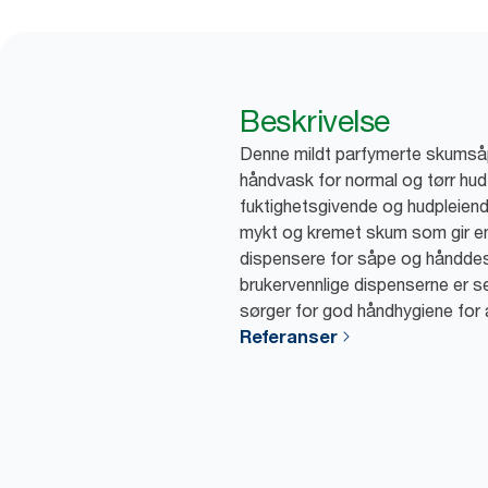
Beskrivelse
Denne mildt parfymerte skumsåpe
håndvask for normal og tørr hud.
fuktighetsgivende og hudpleiende 
mykt og kremet skum som gir e
dispensere for såpe og hånddes
brukervennlige dispenserne er se
sørger for god håndhygiene for a
Referanser