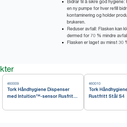
Bidrar til å sikre god hygiene
en ny pumpe for hver refill bidr
kontaminering og holder produk
brukeren.
Reduser avfall: Flasken kan
dermed for 70 % mindre avfal
Flasken er laget av minst 30 %
kter
460009
460010
Tork Håndhygiene Dispenser
Tork Håndhygien
med Intuition™-sensor Rusfritt
Rustfritt Stål S4
stål S4