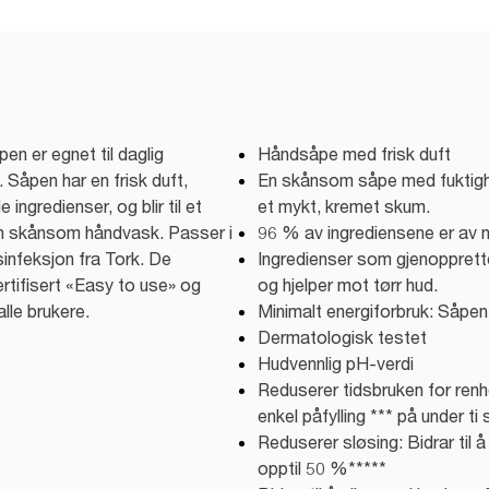
n er egnet til daglig
Håndsåpe med frisk duft
 Såpen har en frisk duft,
En skånsom såpe med fuktigh
ingredienser, og blir til et
et mykt, kremet skum.
n skånsom håndvask. Passer i
96 % av ingrediensene er av n
infeksjon fra Tork. De
Ingredienser som gjenopprette
rtifisert «Easy to use» og
og hjelper mot tørr hud.
lle brukere.
Minimalt energiforbruk: Såpen e
Dermatologisk testet
Hudvennlig pH-verdi
Reduserer tidsbruken for renh
enkel påfylling *** på under ti
Reduserer sløsing: Bidrar til
opptil 50 %*****