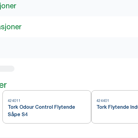
joner
asjoner
er
424011
424401
Tork Odour Control Flytende
Tork Flytende In
Såpe S4