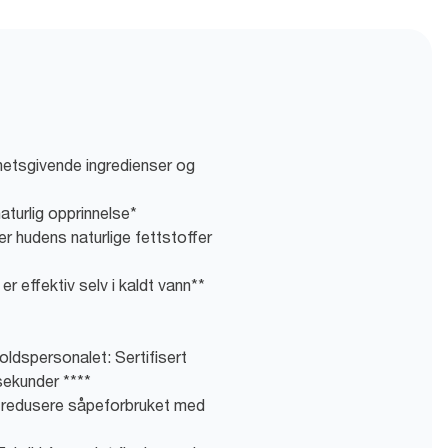
etsgivende ingredienser og
aturlig opprinnelse*
r hudens naturlige fettstoffer
r effektiv selv i kaldt vann**
oldspersonalet: Sertifisert
 sekunder ****
 å redusere såpeforbruket med