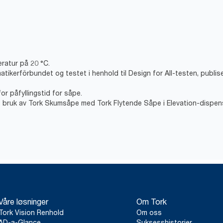
ratur på 20 °C.
matikerförbundet og testet i henhold til Design for All-testen, publ
for påfyllingstid for såpe.
t bruk av Tork Skumsåpe med Tork Flytende Såpe i Elevation-dispen
Våre løsninger
Om Tork
Tork Vision Renhold
Om oss
AD-a-Glance
Suksesshistorier