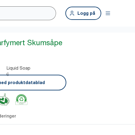
Logg på
Parfymert Skumsåpe
Liquid Soap
6
ned produktdatablad
deringer