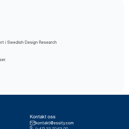
isert i Swedish Design Research
ser.
Kontakt oss
kontakt@essity.com
(+47) 22 70 62 00