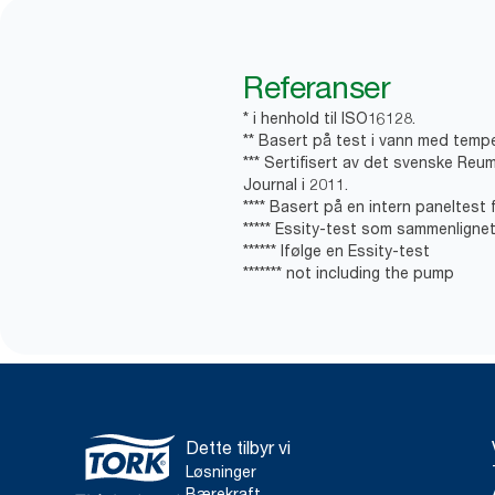
Referanser
* i henhold til ISO16128.
** Basert på test i vann med tempe
*** Sertifisert av det svenske Reu
Journal i 2011.
**** Basert på en intern paneltest 
***** Essity-test som sammenligne
****** Ifølge en Essity-test
******* not including the pump
Dette tilbyr vi
Løsninger
Bærekraft