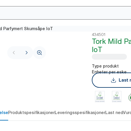
ld Parfymert Skumsåpe IoT
434501
Tork Mild 
IoT
Type produkt
Enheter per eske
Last 
else
Produktspesifikasjoner
Leveringsspesifikasjoner
Last ned
Vur