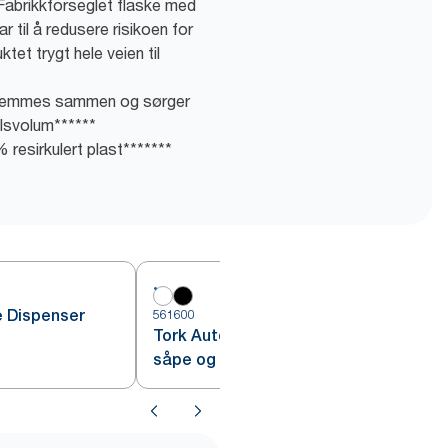
: Fabrikkforseglet flaske med
ar til å redusere risikoen for
tet trygt hele veien til
 klemmes sammen og sørger
lsvolum******
 resirkulert plast*******
e Dispenser
561600
5
Tork Automatisk Dispenser for
såpe og hånddesinfeksjon