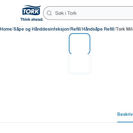
/
/
/
/
Home
Såpe og Hånddesinfeksjon
Refill
Håndsåpe Refill
Tork Mi
1 of 2
Beskriv