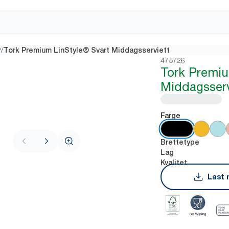
/
r
Tork Premium LinStyle® Svart Middagsserviett
478726
Tork Premiu
Middagsserv
Farge
Brettetype
Lag
Kvalitet
Last 