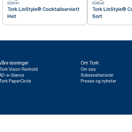
509541
509542
Tork LinStyle® Cocktailserviett
Tork LinStyle® Co
Hvit
Sort
Våre løsninger
Om Tork
Tork Vision Renhold
Om oss
AD-a-Glance
Suksesshistorier
Tork PaperCircle
Presse og nyheter