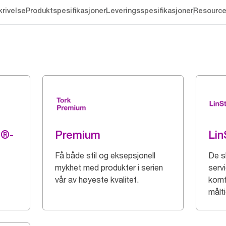
rivelse
Produktspesifikasjoner
Leveringsspesifikasjoner
Resourc
g®-
Premium
Lin
Få både stil og eksepsjonell
De s
mykhet med produkter i serien
servi
vår av høyeste kvalitet.
komf
målti