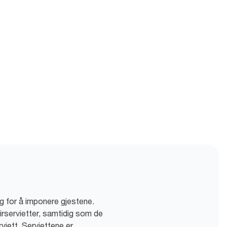
tig for å imponere gjestene.
irservietter, samtidig som de
viett. Serviettene er