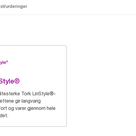
es
Vurderinger
Style®
litesterke Tork LinStyle®-
ettene gir langvarig
ort og varer gjennom hele
det.