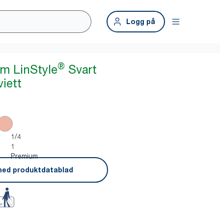
Logg på
®
m LinStyle
Svart
iett
1/4
1
Premium
ned produktdatablad