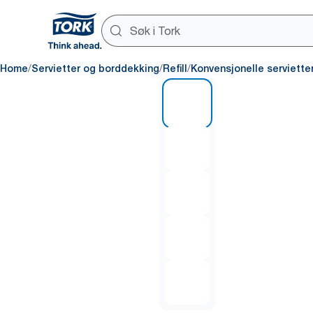
/
/
/
Home
Servietter og borddekking
Refill
Konvensjonelle serviette
1 of 5