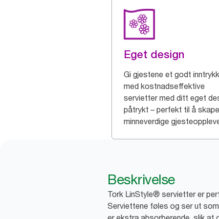
Eget design
Gi gjestene et godt inntryk
med kostnadseffektive
servietter med ditt eget de
påtrykt – perfekt til å skap
minneverdige gjesteoppleve
Beskrivelse
Tork LinStyle® servietter er perf
Serviettene føles og ser ut som
er ekstra absorberende, slik at 