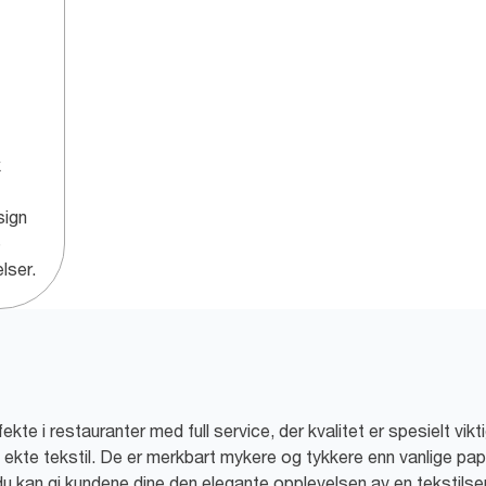
k
sign
e
lser.
ekte i restauranter med full service, der kvalitet er spesielt vik
 ekte tekstil. De er merkbart mykere og tykkere enn vanlige pap
du kan gi kundene dine den elegante opplevelsen av en tekstilser