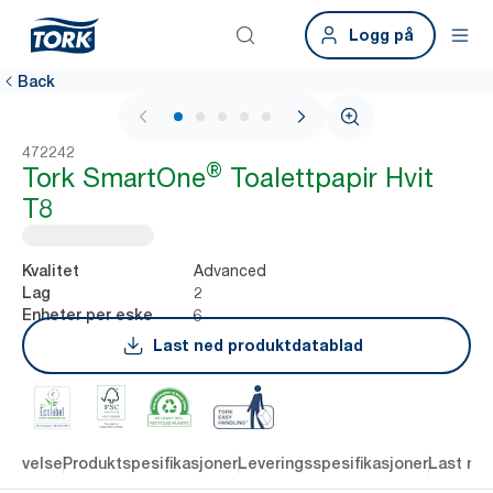
Logg på
Back
1 / 7
472242
®
Tork SmartOne
Toalettpapir Hvit
T8
Advanced
Kvalitet
2
Lag
6
Enheter per eske
Last ned produktdatablad
krivelse
Produktspesifikasjoner
Leveringsspesifikasjoner
Last ne