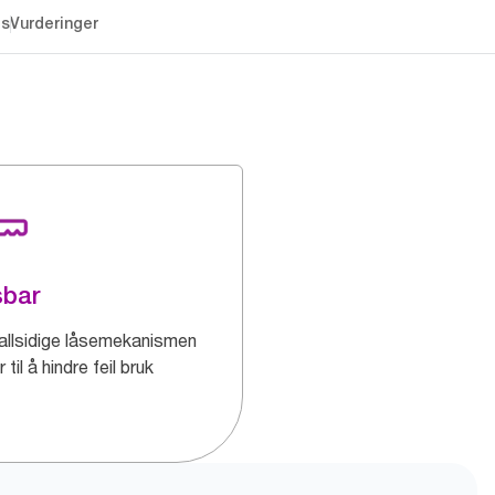
es
Vurderinger
sbar
allsidige låsemekanismen
r til å hindre feil bruk