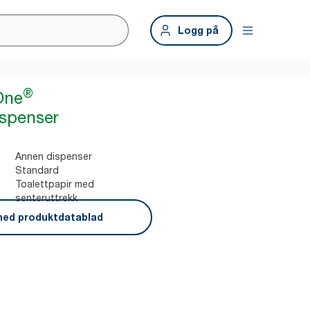
Logg på
®
One
ispenser
Annen dispenser
Standard
Toalettpapir med
senteruttrekk
ned produktdatablad