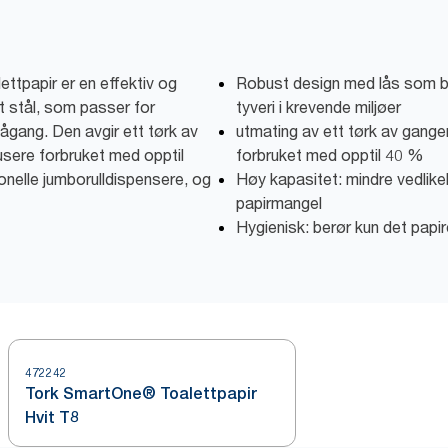
ttpapir er en effektiv og
Robust design med lås som bes
tt stål, som passer for
tyveri i krevende miljøer
gang. Den avgir ett tørk av
utmating av ett tørk av gangen
usere forbruket med opptil
forbruket med opptil 40 %
nelle jumborulldispensere, og
Høy kapasitet: mindre vedlikeh
papirmangel
Hygienisk: berør kun det papir
472242
Tork SmartOne® Toalettpapir
Hvit T8