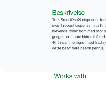
Beskrivelse
Tork SmartOne® dispenser toale
svært robust dispenser i rustfri
krevende toalettrom med stor på
gangen, noe som bidrar til å red
40 % sammenlignet med tradisjo
dette betyr flere besøk per rull.
Works with