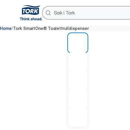
/
Home
Tork SmartOne® Toalettrulldispenser
1 of 5