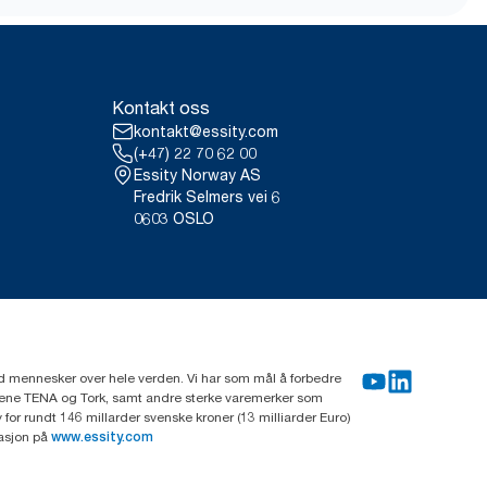
nkrike) fra mai 2023.
VIUDN
brukstilfelle og basert på
refilltyper kombinert med
Kontakt oss
stem, er de ikke ment å brukes i
kontakt@essity.com
(+47) 22 70 62 00
Essity Norway AS
Fredrik Selmers vei 6
0603 OSLO
rd mennesker over hele verden. Vi har som mål å forbedre
erkene TENA og Tork, samt andre sterke varemerker som
or rundt 146 millarder svenske kroner (13 milliarder Euro)
masjon på
www.essity.com