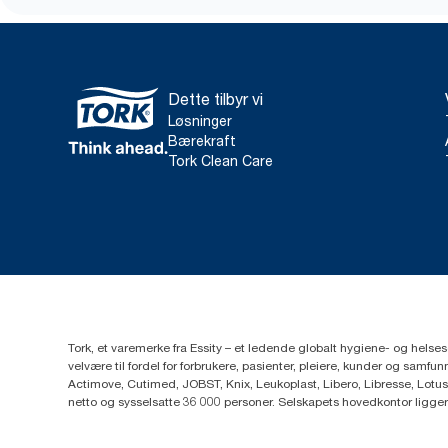
Dette tilbyr vi
Løsninger
Bærekraft
Tork Clean Care
Tork, et varemerke fra Essity – et ledende globalt hygiene- og hels
velvære til fordel for forbrukere, pasienter, pleiere, kunder og sa
Actimove, Cutimed, JOBST, Knix, Leukoplast, Libero, Libresse, Lotus
netto og sysselsatte 36 000 personer. Selskapets hovedkontor ligge