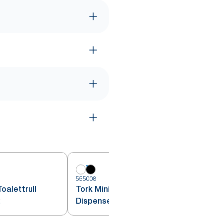
5
555008
oalettrull
Tork Mini Jumbo Toalettrull
2
Dispenser Sort T2