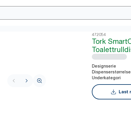
472054
Tork Smart
Toalettrulld
Designserie
Dispenserstørrelse
Underkategori
Last 