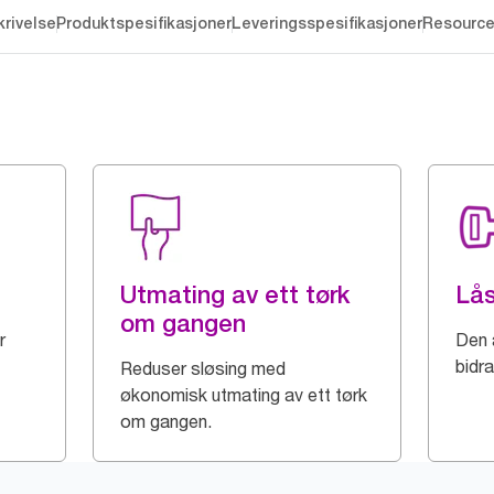
rivelse
Produktspesifikasjoner
Leveringsspesifikasjoner
Resourc
Utmating av ett tørk
Lå
om gangen
r
Den 
bidra
Reduser sløsing med
økonomisk utmating av ett tørk
om gangen.