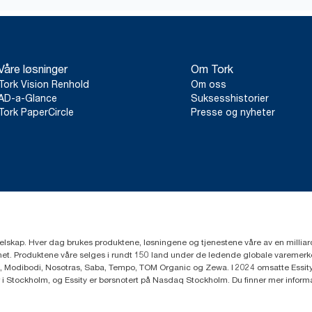
*
Gjelder dispensere som selges og leies ut i Europa (unntatt Fra
ClimatePartner-sertifisert produkt: https://climate-id.com/no/9
**
Representerer utvalget av Tork SmartOne®-refiller i Europa per 
livsløpsvurderinger (LCA) utført av tredjeparter som dekker alle 
Våre løsninger
Om Tork
forbruksdata. Ettersom disse dataene gir et gjennomsnitt per sy
bærekraftsrapportering for spesifikke varer og spesifikt forbruk.
Tork Vision Renhold
Om oss
AD-a-Glance
Suksesshistorier
Tork PaperCircle
Presse og nyheter
eselskap. Hver dag brukes produktene, løsningene og tjenestene våre av en millia
mfunnet. Produktene våre selges i rundt 150 land under de ledende globale varem
, Modibodi, Nosotras, Saba, Tempo, TOM Organic og Zewa. I 2024 omsatte Essity f
r i Stockholm, og Essity er børsnotert på Nasdaq Stockholm. Du finner mer infor