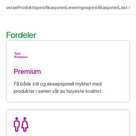
krivelse
Produktspesifikasjoner
Leveringsspesifikasjoner
Last ne
Fordeler
Premium
Få både stil og eksepsjonell mykhet med
produkter i serien vår av høyeste kvalitet.