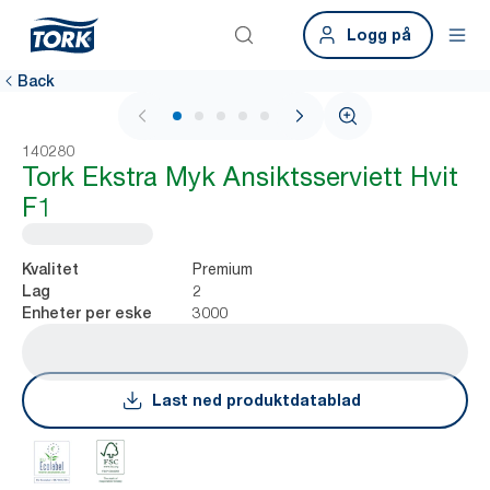
Logg på
Back
1 / 6
140280
Tork Ekstra Myk Ansiktsserviett Hvit
F1
Premium
Kvalitet
2
Lag
3000
Enheter per eske
Last ned produktdatablad