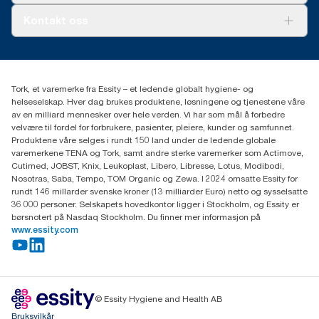
Tork PaperCircle
Om oss
Kontakt oss
Suksesshistorier
Presse og nyheter
kontakt@essity.com
(+47) 22 70 62 00
Essity Norway AS
Tork, et varemerke fra Essity – et ledende globalt hygiene- og
Fredrik Selmers vei 6
helseselskap. Hver dag brukes produktene, løsningene og tjenestene våre
0603 OSLO
av en milliard mennesker over hele verden. Vi har som mål å forbedre
velvære til fordel for forbrukere, pasienter, pleiere, kunder og samfunnet.
Produktene våre selges i rundt 150 land under de ledende globale
varemerkene TENA og Tork, samt andre sterke varemerker som Actimove,
Cutimed, JOBST, Knix, Leukoplast, Libero, Libresse, Lotus, Modibodi,
Nosotras, Saba, Tempo, TOM Organic og Zewa. I 2024 omsatte Essity for
rundt 146 millarder svenske kroner (13 milliarder Euro) netto og sysselsatte
36 000 personer. Selskapets hovedkontor ligger i Stockholm, og Essity er
børsnotert på Nasdaq Stockholm. Du finner mer informasjon på
www.essity.com
© Essity Hygiene and Health AB
Bruksvilkår