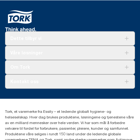
Dette tilbyr vi
Løsninger
Våre løsninger
Bærekraft
Tork Clean Care
Tork Vision Renhold
Om Tork
AD-a-Glance
Tork PaperCircle
Om oss
Kontakt oss
Suksesshistorier
Presse og nyheter
kontakt@essity.com
(+47) 22 70 62 00
Essity Norway AS
Tork, et varemerke fra Essity – et ledende globalt hygiene- og
Fredrik Selmers vei 6
helseselskap. Hver dag brukes produktene, løsningene og tjenestene våre
0603 OSLO
av en milliard mennesker over hele verden. Vi har som mål å forbedre
velvære til fordel for forbrukere, pasienter, pleiere, kunder og samfunnet.
Produktene våre selges i rundt 150 land under de ledende globale
varemerkene TENA og Tork, samt andre sterke varemerker som Actimove,