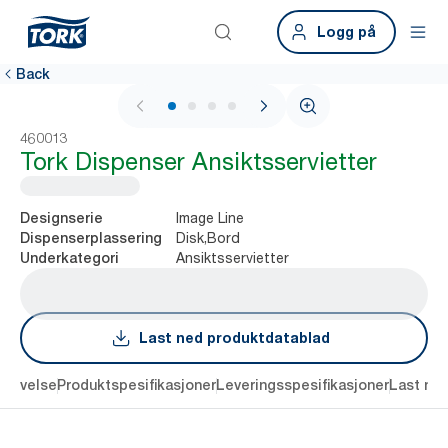
Logg på
Back
1 / 4
460013
Tork Dispenser Ansiktsservietter
Image Line
Designserie
Disk,Bord
Dispenserplassering
Ansiktsservietter
Underkategori
Last ned produktdatablad
krivelse
Produktspesifikasjoner
Leveringsspesifikasjoner
Last ne