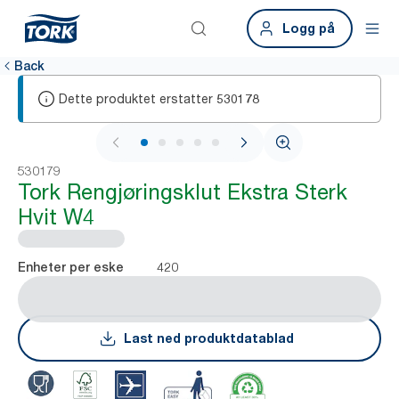
Logg på
Back
Dette produktet erstatter
530178
1 / 6
530179
Tork Rengjøringsklut Ekstra Sterk
Hvit W4
420
Enheter per eske
Last ned produktdatablad