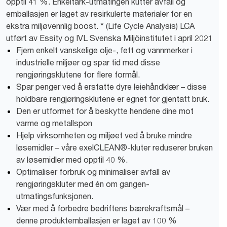
opptil 41 %. Enkeltark-utmatingen kutter avfall og
emballasjen er laget av resirkulerte materialer for en
ekstra miljøvennlig boost. * (Life Cycle Analysis) LCA
utført av Essity og IVL Svenska Miljöinstitutet i april 2021
Fjern enkelt vanskelige olje-, fett og vannmerker i
industrielle miljøer og spar tid med disse
rengjøringsklutene for flere formål.
Spar penger ved å erstatte dyre leiehåndklær – disse
holdbare rengjøringsklutene er egnet for gjentatt bruk.
Den er utformet for å beskytte hendene dine mot
varme og metallspon
Hjelp virksomheten og miljøet ved å bruke mindre
løsemidler – våre exelCLEAN®-kluter reduserer bruken
av løsemidler med opptil 40 %.
Optimaliser forbruk og minimaliser avfall av
rengjøringskluter med én om gangen-
utmatingsfunksjonen.
Vær med å forbedre bedriftens bærekraftsmål –
denne produktemballasjen er laget av 100 %