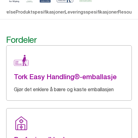
rivelse
Produktspesifikasjoner
Leveringsspesifikasjoner
Resourc
Fordeler
Tork Easy Handling®-emballasje
Gjør det enklere å bære og kaste emballasjen