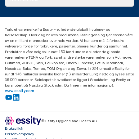
Suksesshistorier
Presse og nyheter
kontakt@essity.com
(+47) 22 70 62 00
Essity Norway AS
Tork, et varemerke fra Essity – et ledende globalt hygiene- og
Fredrik Selmers vei 6
helseselskap. Hver dag brukes produktene, løsningene og tjenestene våre
0603 OSLO
av en milliard mennesker over hele verden. Vi har som mål å forbedre
velvære til fordel for forbrukere, pasienter, pleiere, kunder og samfunnet.
Produktene våre selges i rundt 150 land under de ledende globale
varemerkene TENA og Tork, samt andre sterke varemerker som Actimove,
Cutimed, JOBST, Knix, Leukoplast, Libero, Libresse, Lotus, Modibodi,
Nosotras, Saba, Tempo, TOM Organic og Zewa. I 2024 omsatte Essity for
rundt 146 millarder svenske kroner (13 milliarder Euro) netto og sysselsatte
36 000 personer. Selskapets hovedkontor ligger i Stockholm, og Essity er
børsnotert på Nasdaq Stockholm. Du finner mer informasjon på
www.essity.com
© Essity Hygiene and Health AB
Bruksvilkår
Personvernpolicy