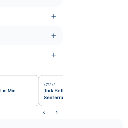
473242
4
lus Mini
Tork Reflex® Tørkepapir
1
Senterrull Hvit M4