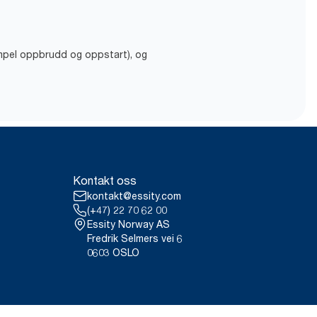
empel oppbrudd og oppstart), og
Kontakt oss
kontakt@essity.com
(+47) 22 70 62 00
Essity Norway AS
Fredrik Selmers vei 6
0603 OSLO