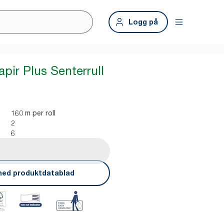
Logg på
pir Plus Senterrull
160 m per roll
2
6
ned produktdatablad