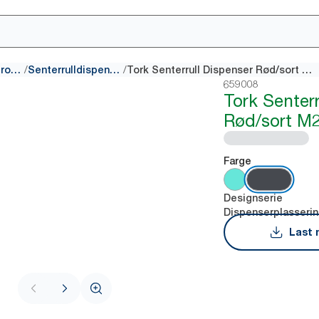
/
/
Dispensere for tørke- og rengjøringsprodukter
Senterrulldispensere
Tork Senterrull Dispenser Rød/sort M2
659008
Tork Senterr
Rød/sort M
Farge
Designserie
Dispenserplasseri
Last 