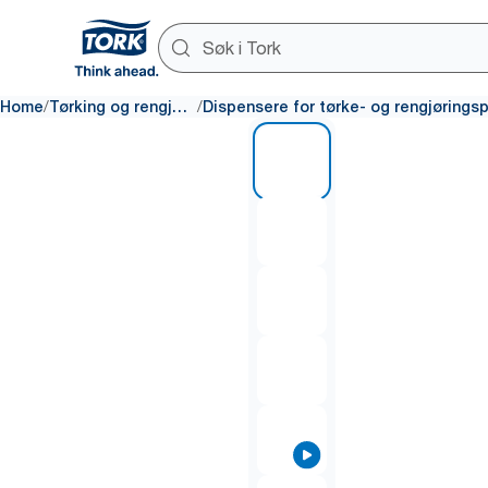
/
/
Home
Tørking og rengjøring
1 of 8