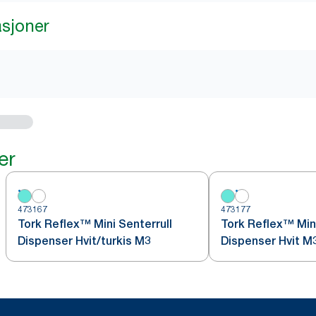
asjoner
er
473167
473177
Tork Reflex™ Mini Senterrull
Tork Reflex™ Mini
Dispenser Hvit/turkis M3
Dispenser Hvit M