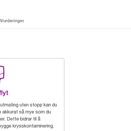
d
Vurderinger
flyt
utmating uten stopp kan du
e akkurat så mye som du
er. Dette bidrar til å
bygge krysskontaminering.