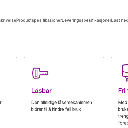
krivelse
Produktspesifikasjoner
Leveringsspesifikasjoner
Last ne
Låsbar
Fri 
r
Den allsidige låsemekanismen
Med 
bidrar til å hindre feil bruk
bruk
treng
fore