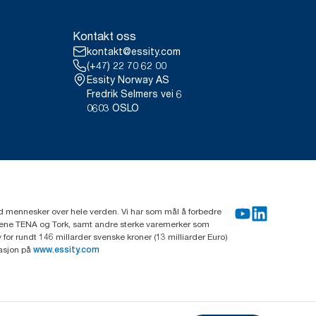
Kontakt oss
kontakt@essity.com
(+47) 22 70 62 00
Essity Norway AS
Fredrik Selmers vei 6
0603 OSLO
rd mennesker over hele verden. Vi har som mål å forbedre
erkene TENA og Tork, samt andre sterke varemerker som
or rundt 146 millarder svenske kroner (13 milliarder Euro)
masjon på
www.essity.com