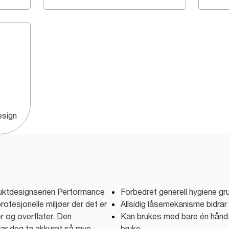
k
esign
duktdesignserien Performance
Forbedret generell hygiene gru
rofesjonelle miljøer der det er
Allsidig låsemekanisme bidrar t
r og overflater. Den
Kan brukes med bare én hånd,
lar deg ta akkurat så mye
bruke