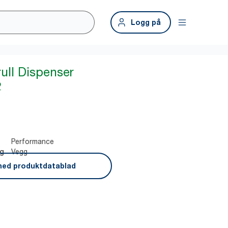
Logg på
ull Dispenser
2
Performance
Vegg
ng
ned produktdatablad