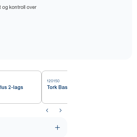
et og kontroll over
120150
1
lus 2-lags
Tork Basic Papir 1-lags