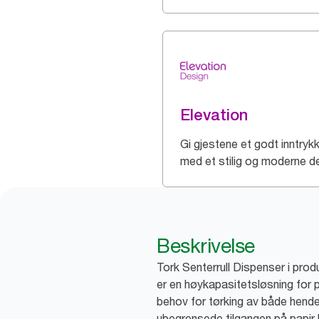
Elevation
Gi gjestene et godt inntryk
med et stilig og moderne d
Beskrivelse
Tork Senterrull Dispenser i pro
er en høykapasitetsløsning for p
behov for tørking av både hende
ubegrensede tilgangen på papir 