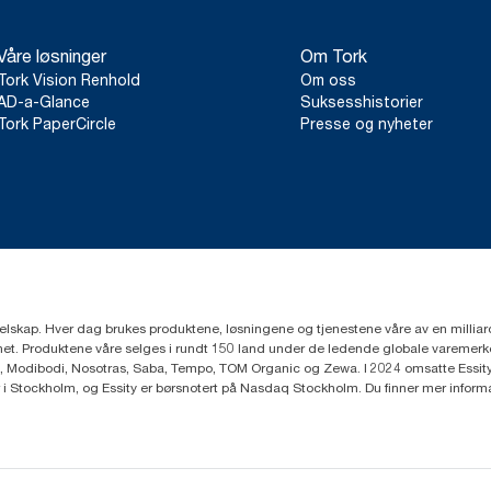
Våre løsninger
Om Tork
Tork Vision Renhold
Om oss
AD-a-Glance
Suksesshistorier
Tork PaperCircle
Presse og nyheter
eselskap. Hver dag brukes produktene, løsningene og tjenestene våre av en millia
mfunnet. Produktene våre selges i rundt 150 land under de ledende globale varem
, Modibodi, Nosotras, Saba, Tempo, TOM Organic og Zewa. I 2024 omsatte Essity f
r i Stockholm, og Essity er børsnotert på Nasdaq Stockholm. Du finner mer infor