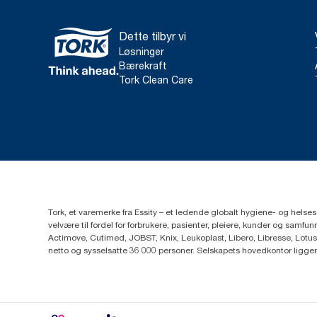
Dette tilbyr vi
Løsninger
Bærekraft
Tork Clean Care
Tork, et varemerke fra Essity – et ledende globalt hygiene- og hels
velvære til fordel for forbrukere, pasienter, pleiere, kunder og sa
Actimove, Cutimed, JOBST, Knix, Leukoplast, Libero, Libresse, Lotus
netto og sysselsatte 36 000 personer. Selskapets hovedkontor ligge