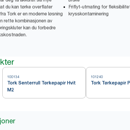
at du kan tørke overflater
Friflyt-utmating for fleksibilit
fra Tork er en moderne løsning
krysskontaminering
den rette kombinasjonen av
ringskluter kan du forbedre
ukskostnaden.
kter
100134
101240
Tork Senterrull Tørkepapir Hvit
Tork Tørkepapir P
M2
joner