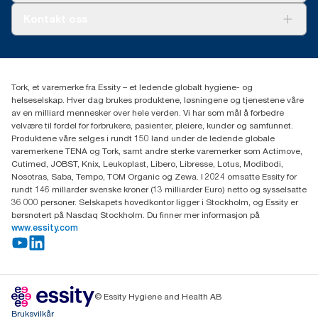
Tork PaperCircle
Om oss
Kontakt oss
Suksesshistorier
Presse og nyheter
kontakt@essity.com
(+47) 22 70 62 00
Essity Norway AS
Tork, et varemerke fra Essity – et ledende globalt hygiene- og
Fredrik Selmers vei 6
helseselskap. Hver dag brukes produktene, løsningene og tjenestene våre
0603 OSLO
av en milliard mennesker over hele verden. Vi har som mål å forbedre
velvære til fordel for forbrukere, pasienter, pleiere, kunder og samfunnet.
Produktene våre selges i rundt 150 land under de ledende globale
varemerkene TENA og Tork, samt andre sterke varemerker som Actimove,
Cutimed, JOBST, Knix, Leukoplast, Libero, Libresse, Lotus, Modibodi,
Nosotras, Saba, Tempo, TOM Organic og Zewa. I 2024 omsatte Essity for
rundt 146 millarder svenske kroner (13 milliarder Euro) netto og sysselsatte
36 000 personer. Selskapets hovedkontor ligger i Stockholm, og Essity er
børsnotert på Nasdaq Stockholm. Du finner mer informasjon på
www.essity.com
© Essity Hygiene and Health AB
Bruksvilkår