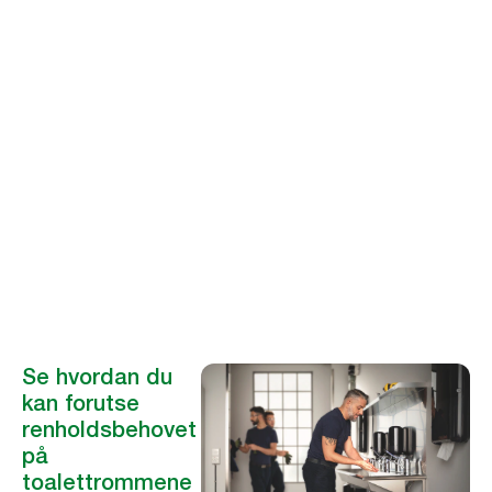
Peter Hug
Styremedlem i Facility Data Standard (FDS)
Se hvordan du
kan forutse
renholdsbehovet
på
toalettrommene