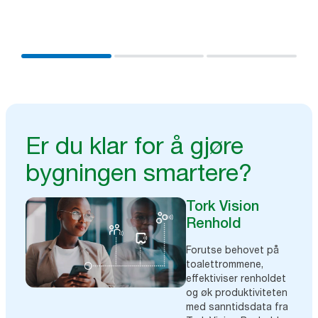
eksisterende systemer for å jobbe mer effektivt og
oppnå bedre resultater.
Er du klar for å gjøre
bygningen smartere?
Tork Vision
Renhold
Forutse behovet på
toalettrommene,
effektiviser renholdet
og øk produktiviteten
med sanntidsdata fra