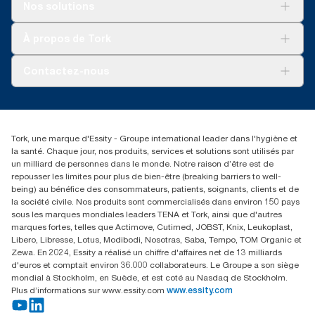
Solutions
Nos solutions
Développement durable
Tork Clean Care
AD-a-Glance
À propos de Tork
Tork PaperCircle
À propos de nous
Contactez-nous
Récits d’une réussite
service-commande.tork@essity.com
+216 71 11 60 00
SANCELLA S.A. Siege Social
Tork, une marque d'Essity - Groupe international leader dans l'hygiène et
52 Rue 8601 ZI CHARGUIA 1
la santé. Chaque jour, nos produits, services et solutions sont utilisés par
BP194.Tunis, Tunisie
un milliard de personnes dans le monde. Notre raison d’être est de
repousser les limites pour plus de bien-être (breaking barriers to well-
being) au bénéfice des consommateurs, patients, soignants, clients et de
la société civile. Nos produits sont commercialisés dans environ 150 pays
sous les marques mondiales leaders TENA et Tork, ainsi que d'autres
marques fortes, telles que Actimove, Cutimed, JOBST, Knix, Leukoplast,
Libero, Libresse, Lotus, Modibodi, Nosotras, Saba, Tempo, TOM Organic et
Zewa. En 2024, Essity a réalisé un chiffre d'affaires net de 13 milliards
d'euros et comptait environ 36.000 collaborateurs. Le Groupe a son siège
mondial à Stockholm, en Suède, et est coté au Nasdaq de Stockholm.
Plus d’informations sur www.essity.com
www.essity.com