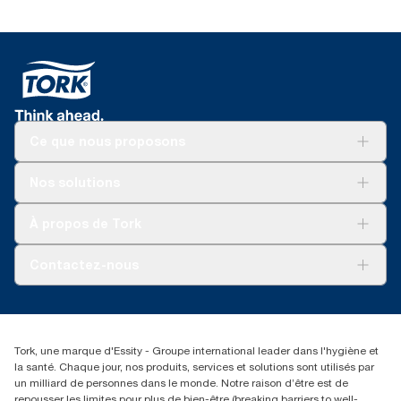
Ce que nous proposons
Solutions
Nos solutions
Développement durable
Tork Clean Care
AD-a-Glance
À propos de Tork
Tork PaperCircle
À propos de nous
Contactez-nous
Récits d’une réussite
service-commande.tork@essity.com
+216 71 11 60 00
SANCELLA S.A. Siege Social
Tork, une marque d'Essity - Groupe international leader dans l'hygiène et
52 Rue 8601 ZI CHARGUIA 1
la santé. Chaque jour, nos produits, services et solutions sont utilisés par
BP194.Tunis, Tunisie
un milliard de personnes dans le monde. Notre raison d’être est de
repousser les limites pour plus de bien-être (breaking barriers to well-