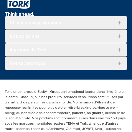
Ce que nous proposons
Solutions
Nos solutions
Développement durable
Tork Clean Care
AD-a-Glance
À propos de Tork
Tork PaperCircle
À propos de nous
Contactez-nous
Récits d’une réussite
service-commande.tork@essity.com
+216 71 11 60 00
SANCELLA S.A. Siege Social
Tork, une marque d'Essity - Groupe international leader dans l'hygiène et
52 Rue 8601 ZI CHARGUIA 1
la santé. Chaque jour, nos produits, services et solutions sont utilisés par
BP194.Tunis, Tunisie
un milliard de personnes dans le monde. Notre raison d’être est de
repousser les limites pour plus de bien-être (breaking barriers to well-
being) au bénéfice des consommateurs, patients, soignants, clients et de
la société civile. Nos produits sont commercialisés dans environ 150 pays
sous les marques mondiales leaders TENA et Tork, ainsi que d'autres
marques fortes, telles que Actimove, Cutimed, JOBST, Knix, Leukoplast,