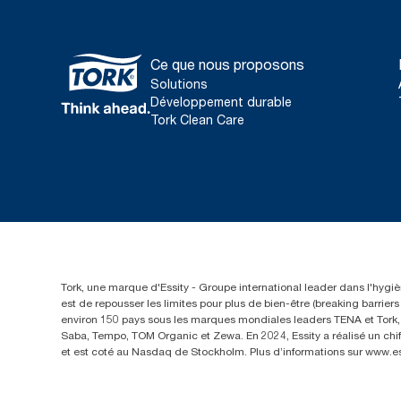
Ce que nous proposons
Solutions
Développement durable
Tork Clean Care
Tork, une marque d'Essity - Groupe international leader dans l'hygièn
est de repousser les limites pour plus de bien-être (breaking barrie
environ 150 pays sous les marques mondiales leaders TENA et Tork, a
Saba, Tempo, TOM Organic et Zewa. En 2024, Essity a réalisé un chif
et est coté au Nasdaq de Stockholm. Plus d’informations sur www.e