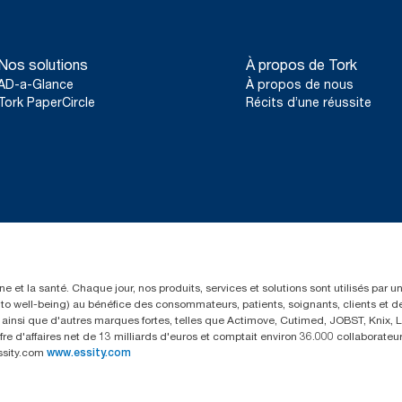
Nos solutions
À propos de Tork
AD-a-Glance
À propos de nous
Tork PaperCircle
Récits d’une réussite
e et la santé. Chaque jour, nos produits, services et solutions sont utilisés par 
rs to well-being) au bénéfice des consommateurs, patients, soignants, clients et d
insi que d'autres marques fortes, telles que Actimove, Cutimed, JOBST, Knix, Le
fre d'affaires net de 13 milliards d'euros et comptait environ 36.000 collaborat
ssity.com
www.essity.com