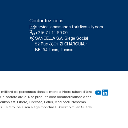
Contactez-nous
service-commande.tork@essity.com
+216 71 11 60 00
SANCELLA S.A. Siege Social
52 Rue 8601 ZI CHARGUIA 1
BP194.Tunis, Tunisie
un milliard de personnes dans le monde. Notre raison d’être
e la société civile. Nos produits sont commercialisés dans
ukoplast, Libero, Libresse, Lotus, Modibodi, Nosotras,
eurs. Le Groupe a son siège mondial à Stockholm, en Suède,