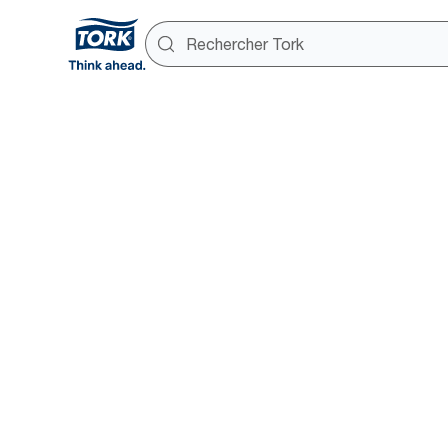
Formation
éducation
l’hygiène
Nous pensons qu’il est essenti
normes d’hygiène et de santé à