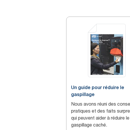
Selon notre étude qui indique que 44 % des
opérateurs s’interrompent 20 fois par jour pour
aller chercher des produits d’essuyage et de
nettoyage.
Un guide pour réduire le
gaspillage
Nous avons réuni des conse
pratiques et des faits surpr
qui peuvent aider à réduire le
gaspillage caché.