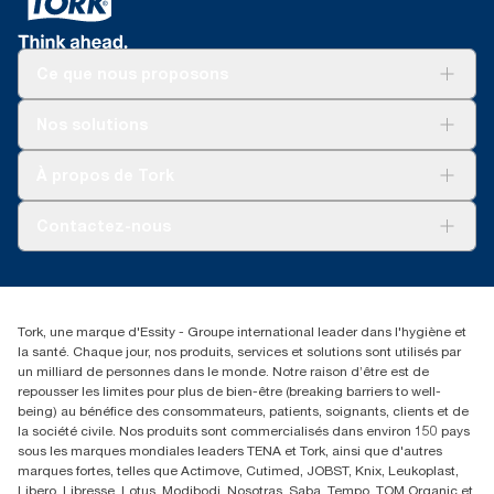
Ce que nous proposons
Solutions
Nos solutions
Développement durable
Tork Clean Care
AD-a-Glance
À propos de Tork
Tork PaperCircle
À propos de nous
Contactez-nous
Récits d’une réussite
service-commande.tork@essity.com
+216 71 11 60 00
SANCELLA S.A. Siege Social
Tork, une marque d'Essity - Groupe international leader dans l'hygiène et
52 Rue 8601 ZI CHARGUIA 1
la santé. Chaque jour, nos produits, services et solutions sont utilisés par
BP194.Tunis, Tunisie
un milliard de personnes dans le monde. Notre raison d’être est de
repousser les limites pour plus de bien-être (breaking barriers to well-
being) au bénéfice des consommateurs, patients, soignants, clients et de
la société civile. Nos produits sont commercialisés dans environ 150 pays
sous les marques mondiales leaders TENA et Tork, ainsi que d'autres
marques fortes, telles que Actimove, Cutimed, JOBST, Knix, Leukoplast,
Libero, Libresse, Lotus, Modibodi, Nosotras, Saba, Tempo, TOM Organic et