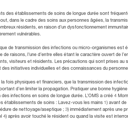
ents des établissements de soins de longue durée sont fréquen
rtout, dans le cadre des soins aux personnes âgées, la transmis
breux résidents, en raison d’un dysfonctionnement immunitaire
lièrement vulnérables.
isque de transmission des infections ou micro-organismes est 
e de raisons, l’une d’entre elles étant le caractère ouvert de l
nts, visiteurs et résidents. Les précautions qui sont prises au
des initiatives individuelles et des connaissances du personnel
a fois physiques et financiers, que la transmission des infectio
mportant d’en limiter la propagation. Pratiquer une bonne hygièn
on des infections en soins de longue durée. L’OMS a créé 4 Mo
es établissements de soins : Lavez-vous les mains 1) avant de t
dure de nettoyage/aseptique ; 3) immédiatement après une pro
l 4) après avoir touché le résident ou quand la visite est interr