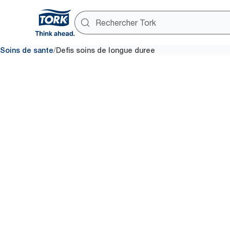
/
Soins de sante
Defis soins de longue duree
Contrôle 
infections
les soins 
longue du
Dans les établissements de soi