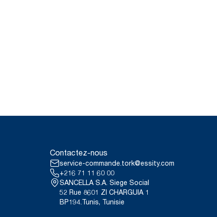
Contactez-nous
service-commande.tork@essity.com
+216 71 11 60 00
SANCELLA S.A. Siege Social
52 Rue 8601 ZI CHARGUIA 1
BP194.Tunis, Tunisie