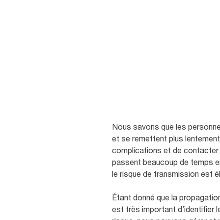
est important de limiter la tra
Dans les articles ci-dessous, 
comment identifier et éviter les
Nous savons que les personnes
et se remettent plus lentement.
complications et de contacter
passent beaucoup de temps ens
le risque de transmission est é
Étant donné que la propagation
est très important d’identifier 