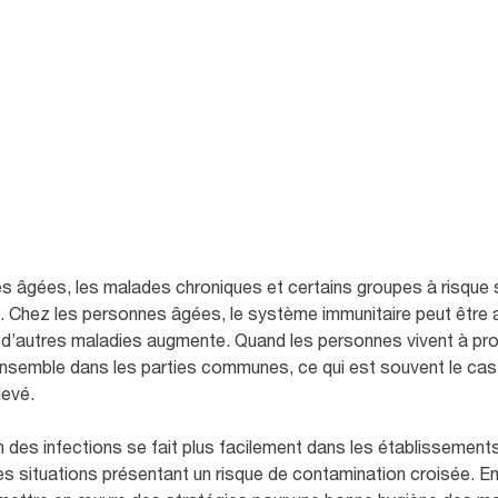
nsmission des infections.
vous découvrirez
 situations à risque.
 âgées, les malades chroniques et certains groupes à risque s
 Chez les personnes âgées, le système immunitaire peut être aff
 d’autres maladies augmente. Quand les personnes vivent à pro
emble dans les parties communes, ce qui est souvent le cas d
levé.
 des infections se fait plus facilement dans les établissements
les situations présentant un risque de contamination croisée. En 