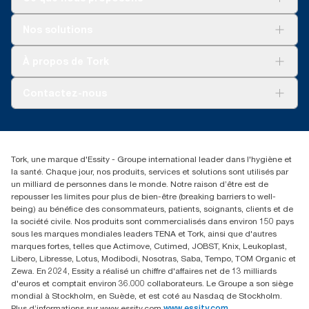
Solutions
Nos solutions
Développement durable
Tork Clean Care
AD-a-Glance
À propos de Tork
Tork PaperCircle
À propos de nous
Contactez-nous
Récits d’une réussite
service-commande.tork@essity.com
+216 71 11 60 00
SANCELLA S.A. Siege Social
Tork, une marque d'Essity - Groupe international leader dans l'hygiène et
52 Rue 8601 ZI CHARGUIA 1
la santé. Chaque jour, nos produits, services et solutions sont utilisés par
BP194.Tunis, Tunisie
un milliard de personnes dans le monde. Notre raison d’être est de
repousser les limites pour plus de bien-être (breaking barriers to well-
being) au bénéfice des consommateurs, patients, soignants, clients et de
la société civile. Nos produits sont commercialisés dans environ 150 pays
sous les marques mondiales leaders TENA et Tork, ainsi que d'autres
marques fortes, telles que Actimove, Cutimed, JOBST, Knix, Leukoplast,
Libero, Libresse, Lotus, Modibodi, Nosotras, Saba, Tempo, TOM Organic et
Zewa. En 2024, Essity a réalisé un chiffre d'affaires net de 13 milliards
d'euros et comptait environ 36.000 collaborateurs. Le Groupe a son siège
mondial à Stockholm, en Suède, et est coté au Nasdaq de Stockholm.
Plus d’informations sur www.essity.com
www.essity.com