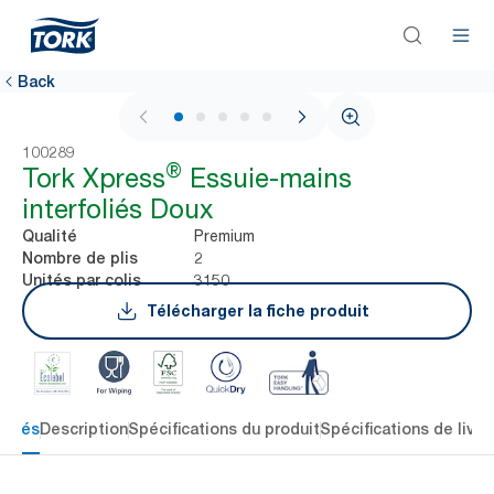
Back
1 / 7
100289
®
Tork Xpress
Essuie-mains
interfoliés Doux
Premium
Qualité
2
Nombre de plis
3150
Unités par colis
Télécharger la fiche produit
 clés
Description
Spécifications du produit
Spécifications de livra