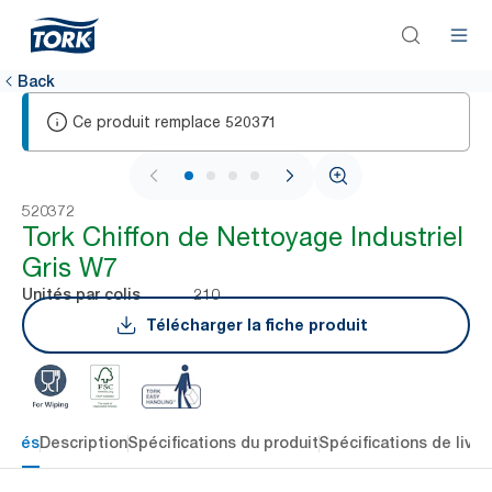
Back
Ce produit remplace
520371
1 / 4
520372
Tork Chiffon de Nettoyage Industriel
Gris W7
210
Unités par colis
Télécharger la fiche produit
 clés
Description
Spécifications du produit
Spécifications de livra