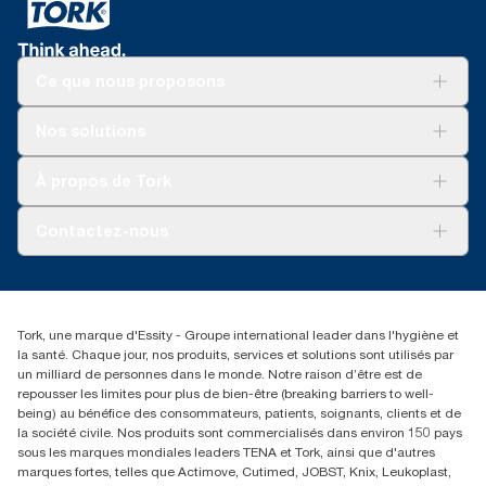
Ce que nous proposons
Solutions
Nos solutions
Développement durable
Tork Clean Care
AD-a-Glance
À propos de Tork
Tork PaperCircle
À propos de nous
Contactez-nous
Récits d’une réussite
service-commande.tork@essity.com
+216 71 11 60 00
SANCELLA S.A. Siege Social
Tork, une marque d'Essity - Groupe international leader dans l'hygiène et
52 Rue 8601 ZI CHARGUIA 1
la santé. Chaque jour, nos produits, services et solutions sont utilisés par
BP194.Tunis, Tunisie
un milliard de personnes dans le monde. Notre raison d’être est de
repousser les limites pour plus de bien-être (breaking barriers to well-
being) au bénéfice des consommateurs, patients, soignants, clients et de
la société civile. Nos produits sont commercialisés dans environ 150 pays
sous les marques mondiales leaders TENA et Tork, ainsi que d'autres
marques fortes, telles que Actimove, Cutimed, JOBST, Knix, Leukoplast,