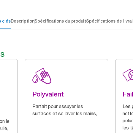
 clés
Description
Spécifications du produit
Spécifications de livra
és
Polyvalent
Fai
Parfait pour essuyer les
Les 
surfaces et se laver les mains,
nett
pelu
on le
les 
uile,