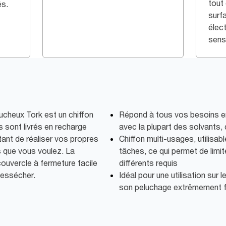
tout
és.
surf
élec
sens
ucheux Tork est un chiffon
Répond à tous vos besoins en 
ns sont livrés en recharge
avec la plupart des solvants,
ant de réaliser vos propres
Chiffon multi-usages, utilisab
ts que vous voulez. La
tâches, ce qui permet de limit
e couvercle à fermeture facile
différents requis
dessécher.
Idéal pour une utilisation sur
son peluchage extrêmement f