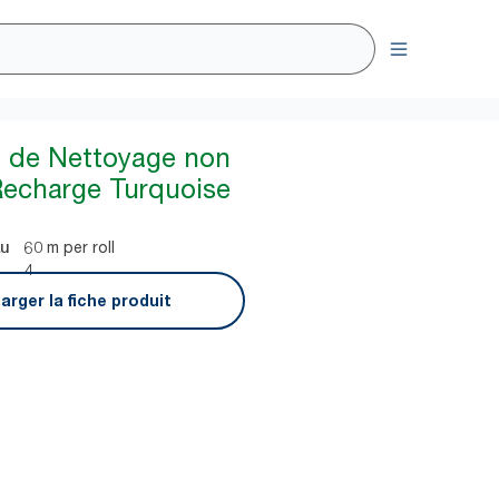
n de Nettoyage non
Recharge Turquoise
60 m per roll
au
4
arger la fiche produit