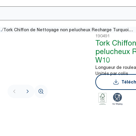
/
e non pelucheux
Tork Chiffon de Nettoyage non pelucheux Recharge Turquoise W10
190491
Tork Chiffo
pelucheux 
W10
Longueur de roule
Unités par colis
Téléch