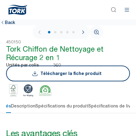
Back
1 / 6
450150
Tork Chiffon de Nettoyage et
Récurage 2 en 1
360
Unités par colis
Télécharger la fiche produit
 clés
Description
Spécifications du produit
Spécifications de livra
Les avantages clés