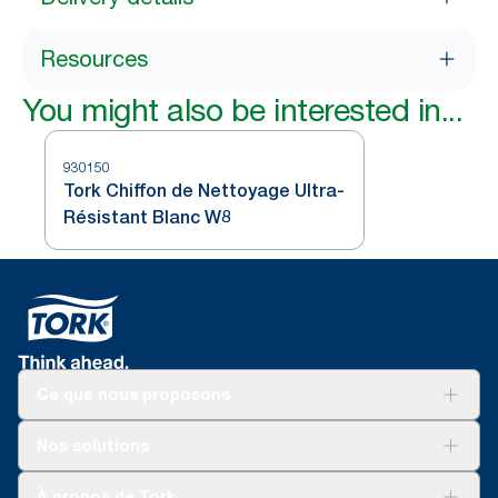
Resources
You might also be interested in...
930150
Tork Chiffon de Nettoyage Ultra-
Résistant Blanc W8
Ce que nous proposons
Solutions
Nos solutions
Développement durable
Tork Clean Care
AD-a-Glance
À propos de Tork