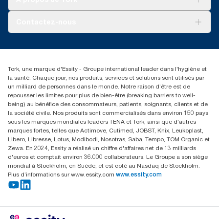
Tork PaperCircle
À propos de nous
Contactez-nous
Récits d’une réussite
service-commande.tork@essity.com
+216 71 11 60 00
SANCELLA S.A. Siege Social
Tork, une marque d'Essity - Groupe international leader dans l'hygiène et
52 Rue 8601 ZI CHARGUIA 1
la santé. Chaque jour, nos produits, services et solutions sont utilisés par
BP194.Tunis, Tunisie
un milliard de personnes dans le monde. Notre raison d’être est de
repousser les limites pour plus de bien-être (breaking barriers to well-
being) au bénéfice des consommateurs, patients, soignants, clients et de
la société civile. Nos produits sont commercialisés dans environ 150 pays
sous les marques mondiales leaders TENA et Tork, ainsi que d'autres
marques fortes, telles que Actimove, Cutimed, JOBST, Knix, Leukoplast,
Libero, Libresse, Lotus, Modibodi, Nosotras, Saba, Tempo, TOM Organic et
Zewa. En 2024, Essity a réalisé un chiffre d'affaires net de 13 milliards
d'euros et comptait environ 36.000 collaborateurs. Le Groupe a son siège
mondial à Stockholm, en Suède, et est coté au Nasdaq de Stockholm.
Plus d’informations sur www.essity.com
www.essity.com