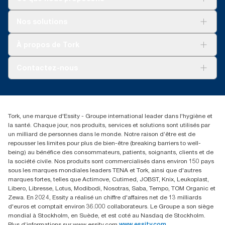
Solutions
Nos solutions
Développement durable
Tork Clean Care
AD-a-Glance
À propos de Tork
Tork PaperCircle
À propos de nous
Contactez-nous
Récits d’une réussite
service-commande.tork@essity.com
+216 71 11 60 00
SANCELLA S.A. Siege Social
Tork, une marque d'Essity - Groupe international leader dans l'hygiène et
52 Rue 8601 ZI CHARGUIA 1
la santé. Chaque jour, nos produits, services et solutions sont utilisés par
BP194.Tunis, Tunisie
un milliard de personnes dans le monde. Notre raison d’être est de
repousser les limites pour plus de bien-être (breaking barriers to well-
being) au bénéfice des consommateurs, patients, soignants, clients et de
la société civile. Nos produits sont commercialisés dans environ 150 pays
sous les marques mondiales leaders TENA et Tork, ainsi que d'autres
marques fortes, telles que Actimove, Cutimed, JOBST, Knix, Leukoplast,
Libero, Libresse, Lotus, Modibodi, Nosotras, Saba, Tempo, TOM Organic et
Zewa. En 2024, Essity a réalisé un chiffre d'affaires net de 13 milliards
d'euros et comptait environ 36.000 collaborateurs. Le Groupe a son siège
mondial à Stockholm, en Suède, et est coté au Nasdaq de Stockholm.
Plus d’informations sur www.essity.com
www.essity.com