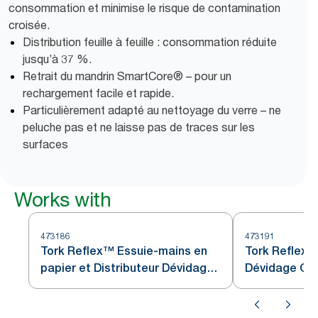
consommation et minimise le risque de contamination
croisée.
Distribution feuille à feuille : consommation réduite
jusqu’à 37 %.
Retrait du mandrin SmartCore® – pour un
rechargement facile et rapide.
Particulièrement adapté au nettoyage du verre – ne
peluche pas et ne laisse pas de traces sur les
surfaces
Works with
473186
473191
Tork Reflex™ Essuie-mains en
Tork Reflex™
papier et Distributeur Dévidage
Dévidage Cent
Central Blanc et Turquoise M4
Noir M4