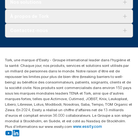
Solutions
Nos solutions
Développement durable
Tork Clean Care
AD-a-Glance
À propos de Tork
Tork PaperCircle
À propos de nous
Contactez-nous
Récits d’une réussite
service-commande.tork@essity.com
+216 71 11 60 00
SANCELLA S.A. Siege Social
Tork, une marque d'Essity - Groupe international leader dans l'hygiène et
52 Rue 8601 ZI CHARGUIA 1
la santé. Chaque jour, nos produits, services et solutions sont utilisés par
BP194.Tunis, Tunisie
un milliard de personnes dans le monde. Notre raison d’être est de
repousser les limites pour plus de bien-être (breaking barriers to well-
being) au bénéfice des consommateurs, patients, soignants, clients et de
la société civile. Nos produits sont commercialisés dans environ 150 pays
sous les marques mondiales leaders TENA et Tork, ainsi que d'autres
marques fortes, telles que Actimove, Cutimed, JOBST, Knix, Leukoplast,
Libero, Libresse, Lotus, Modibodi, Nosotras, Saba, Tempo, TOM Organic et
Zewa. En 2024, Essity a réalisé un chiffre d'affaires net de 13 milliards
d'euros et comptait environ 36.000 collaborateurs. Le Groupe a son siège
mondial à Stockholm, en Suède, et est coté au Nasdaq de Stockholm.
Plus d’informations sur www.essity.com
www.essity.com