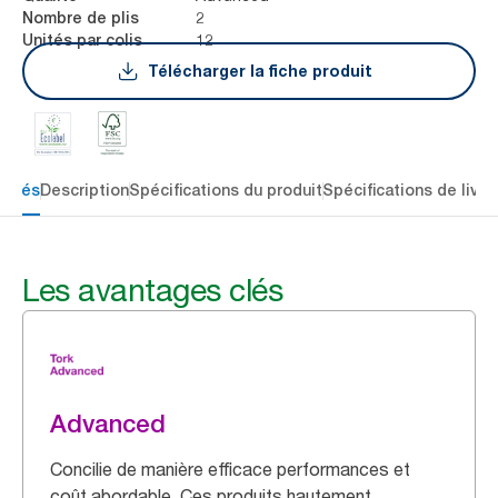
2
Nombre de plis
12
Unités par colis
Télécharger la fiche produit
 clés
Description
Spécifications du produit
Spécifications de livra
Les avantages clés
Advanced
Concilie de manière efficace performances et
coût abordable. Ces produits hautement