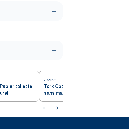
472650
Papier toilette
Tork OptiServe® Papier toilette
urel
sans mandrin Extra Doux