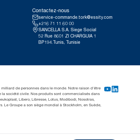
Contactez-nous
service-commande.tork@essity.com
+216 71 11 60 00
SANCELLA S.A. Siege Social
52 Rue 8601 ZI CHARGUIA 1
BP194.Tunis, Tunisie
un milliard de personnes dans le monde. Notre raison d’être
e la société civile. Nos produits sont commercialisés dans
ukoplast, Libero, Libresse, Lotus, Modibodi, Nosotras,
eurs. Le Groupe a son siège mondial à Stockholm, en Suède,