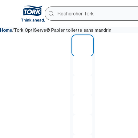
/
Home
Tork OptiServe® Papier toilette sans mandrin
1 of 7