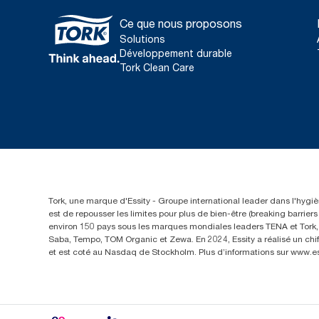
Ce que nous proposons
Solutions
Développement durable
Tork Clean Care
Tork, une marque d'Essity - Groupe international leader dans l'hygièn
est de repousser les limites pour plus de bien-être (breaking barrie
environ 150 pays sous les marques mondiales leaders TENA et Tork, a
Saba, Tempo, TOM Organic et Zewa. En 2024, Essity a réalisé un chif
et est coté au Nasdaq de Stockholm. Plus d’informations sur www.e