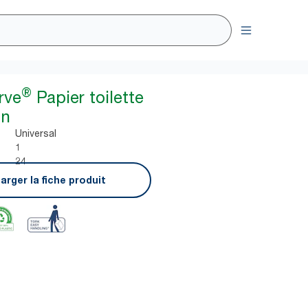
®
rve
Papier toilette
in
Universal
1
24
arger la fiche produit