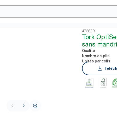
472620
Tork OptiSe
sans mandr
Qualité
Nombre de plis
Unités par colis
Téléch