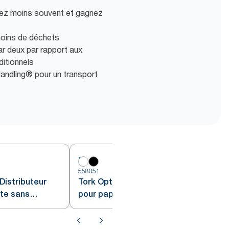
ez moins souvent et gagnez
moins de déchets
r deux par rapport aux
ditionnels
andling® pour un transport
558051
5
Distributeur
Tork OptiServe® Distributeur
tte sans
pour papier toilette sans
ux
mandrin 4 rouleaux