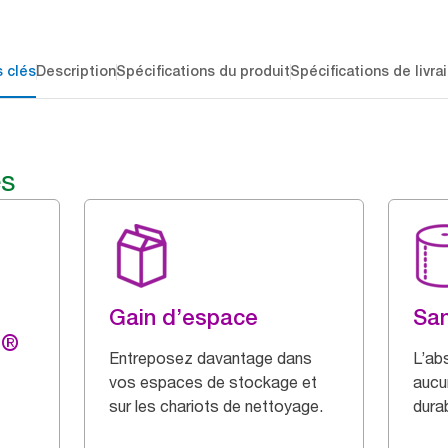
 clés
Description
Spécifications du produit
Spécifications de livra
és
Gain d’espace
San
g®
Entreposez davantage dans
L’ab
vos espaces de stockage et
aucu
sur les chariots de nettoyage.
durab