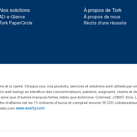
Nos solutions
À propos de Tork
AD-a-Glance
À propos de nous
Tork PaperCircle
Récits d’une réussite
e et la santé. Chaque jour, nos produits, services et solutions sont utilisés par 
rs to well-being) au bénéfice des consommateurs, patients, soignants, clients et d
insi que d'autres marques fortes, telles que Actimove, Cutimed, JOBST, Knix, Le
fre d'affaires net de 13 milliards d'euros et comptait environ 36.000 collaborat
ssity.com
www.essity.com