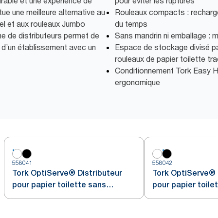
urable et une expérience de
pour éviter les ruptures
itue une meilleure alternative au
Rouleaux compacts : recharg
nnel et aux rouleaux Jumbo
du temps
e de distributeurs permet de
Sans mandrin ni emballage : 
 d’un établissement avec un
Espace de stockage divisé pa
rouleaux de papier toilette tra
Conditionnement Tork Easy H
ergonomique
558041
558042
Tork OptiServe® Distributeur
Tork OptiServe® 
pour papier toilette sans
pour papier toile
mandrin 2 rouleaux
mandrin 2 roulea