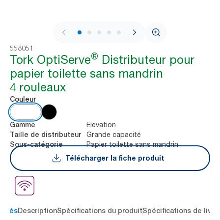
1 / 7
558051
®
Tork OptiServe
Distributeur pour
papier toilette sans mandrin
4 rouleaux
Couleur
Elevation
Gamme
Grande capacité
Taille de distributeur
Papier toilette sans mandrin
Sous-catégorie
Télécharger la fiche produit
 clés
Description
Spécifications du produit
Spécifications de livra