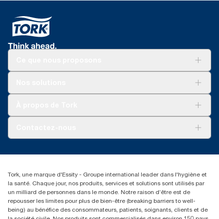
Ce que nous proposons
Solutions
Nos solutions
Développement durable
Tork Clean Care
AD-a-Glance
À propos de Tork
Tork PaperCircle
À propos de nous
Contactez-nous
Récits d’une réussite
service-commande.tork@essity.com
+216 71 11 60 00
SANCELLA S.A. Siege Social
Tork, une marque d'Essity - Groupe international leader dans l'hygiène et
52 Rue 8601 ZI CHARGUIA 1
la santé. Chaque jour, nos produits, services et solutions sont utilisés par
BP194.Tunis, Tunisie
un milliard de personnes dans le monde. Notre raison d’être est de
repousser les limites pour plus de bien-être (breaking barriers to well-
being) au bénéfice des consommateurs, patients, soignants, clients et de
la société civile. Nos produits sont commercialisés dans environ 150 pays