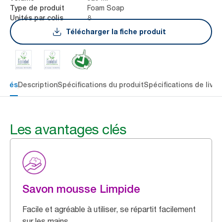
Foam Soap
Type de produit
8
Unités par colis
Télécharger la fiche produit
 clés
Description
Spécifications du produit
Spécifications de livra
Les avantages clés
Savon mousse Limpide
Facile et agréable à utiliser, se répartit facilement
sur les mains.