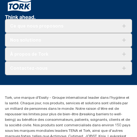
Ce que nous proposons
Solutions
Nos solutions
Développement durable
Tork Clean Care
AD-a-Glance
À propos de Tork
Tork PaperCircle
À propos de nous
Contactez-nous
Récits d’une réussite
service-commande.tork@essity.com
+216 71 11 60 00
SANCELLA S.A. Siege Social
Tork, une marque d'Essity - Groupe international leader dans l'hygiène et
52 Rue 8601 ZI CHARGUIA 1
la santé. Chaque jour, nos produits, services et solutions sont utilisés par
BP194.Tunis, Tunisie
un milliard de personnes dans le monde. Notre raison d’être est de
repousser les limites pour plus de bien-être (breaking barriers to well-
being) au bénéfice des consommateurs, patients, soignants, clients et de
la société civile. Nos produits sont commercialisés dans environ 150 pays
sous les marques mondiales leaders TENA et Tork, ainsi que d'autres
marques fortes, telles que Actimove, Cutimed, JOBST, Knix, Leukoplast,