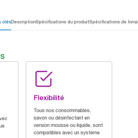
 clés
Description
Spécifications du produit
Spécifications de livra
és
Flexibilité
Tous nos consommables,
savon ou désinfectant en
avec
version mousse ou liquide, sont
ue
compatibles avec un système