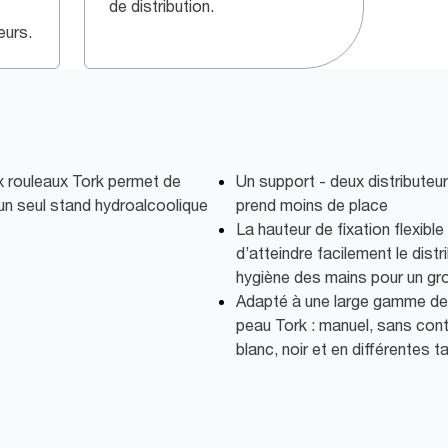
de distribution.
eurs.
ux rouleaux Tork permet de
Un support - deux distributeu
r un seul stand hydroalcoolique
prend moins de place
La hauteur de fixation flexib
d’atteindre facilement le dis
hygiène des mains pour un gro
Adapté à une large gamme de d
peau Tork : manuel, sans cont
blanc, noir et en différentes ta