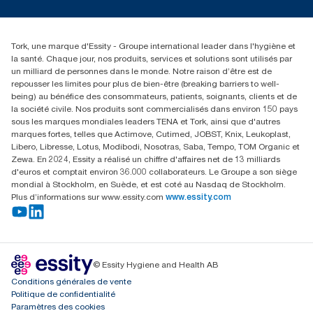
service-commande.tork@essity.com
+216 71 11 60 00
SANCELLA S.A. Siege Social
Tork, une marque d'Essity - Groupe international leader dans l'hygiène et
52 Rue 8601 ZI CHARGUIA 1
la santé. Chaque jour, nos produits, services et solutions sont utilisés par
BP194.Tunis, Tunisie
un milliard de personnes dans le monde. Notre raison d’être est de
repousser les limites pour plus de bien-être (breaking barriers to well-
being) au bénéfice des consommateurs, patients, soignants, clients et de
la société civile. Nos produits sont commercialisés dans environ 150 pays
sous les marques mondiales leaders TENA et Tork, ainsi que d'autres
marques fortes, telles que Actimove, Cutimed, JOBST, Knix, Leukoplast,
Libero, Libresse, Lotus, Modibodi, Nosotras, Saba, Tempo, TOM Organic et
Zewa. En 2024, Essity a réalisé un chiffre d'affaires net de 13 milliards
d'euros et comptait environ 36.000 collaborateurs. Le Groupe a son siège
mondial à Stockholm, en Suède, et est coté au Nasdaq de Stockholm.
Plus d’informations sur www.essity.com
www.essity.com
© Essity Hygiene and Health AB
Conditions générales de vente
Politique de confidentialité
Paramètres des cookies