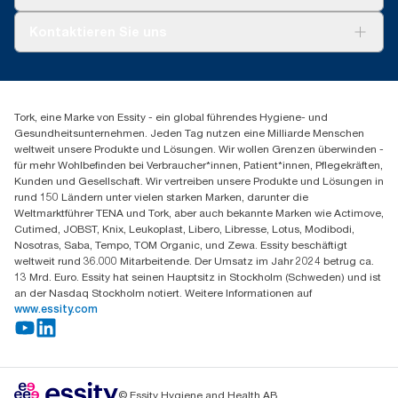
AD-a-Glance
Tork PaperCircle
Über uns
Kontaktieren Sie uns
Produktreklamation
Servicereklamation
torkmaster@essity.com
Spenderreklamation
+43 (0) 8 10-22 00 84
Finden Sie Ihren Vertriebspartner
Tork, eine Marke von Essity - ein global führendes Hygiene- und
Essity Austria Vertriebs GmbH
Gesundheitsunternehmen. Jeden Tag nutzen eine Milliarde Menschen
Am Europlatz 2
weltweit unsere Produkte und Lösungen. Wir wollen Grenzen überwinden -
1120 Wien
für mehr Wohlbefinden bei Verbraucher*innen, Patient*innen, Pflegekräften,
Mo-Do 8:00-16:30 | Fr 8:00-15:00
Kunden und Gesellschaft. Wir vertreiben unsere Produkte und Lösungen in
GLN: 9011111000026
rund 150 Ländern unter vielen starken Marken, darunter die
Weltmarktführer TENA und Tork, aber auch bekannte Marken wie Actimove,
Cutimed, JOBST, Knix, Leukoplast, Libero, Libresse, Lotus, Modibodi,
Nosotras, Saba, Tempo, TOM Organic, und Zewa. Essity beschäftigt
weltweit rund 36.000 Mitarbeitende. Der Umsatz im Jahr 2024 betrug ca.
13 Mrd. Euro. Essity hat seinen Hauptsitz in Stockholm (Schweden) und ist
an der Nasdaq Stockholm notiert. Weitere Informationen auf
www.essity.com
© Essity Hygiene and Health AB