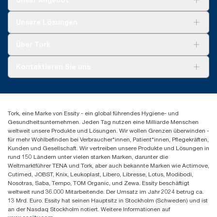
Lösungen
Unsere Lösungen
Nachhaltigkeit
Tork Clean Care
Tork Vision Reinigung
Über Tork
AD-a-Glance
Tork PaperCircle
Über uns
Kontaktieren Sie uns
Produktreklamation
Servicereklamation
torkmaster@essity.com
Spenderreklamation
+43 (0) 8 10-22 00 84
Finden Sie Ihren Vertriebspartner
Tork, eine Marke von Essity - ein global führendes Hygiene- und
Essity Austria Vertriebs GmbH
Gesundheitsunternehmen. Jeden Tag nutzen eine Milliarde Menschen
Am Europlatz 2
weltweit unsere Produkte und Lösungen. Wir wollen Grenzen überwinden -
1120 Wien
für mehr Wohlbefinden bei Verbraucher*innen, Patient*innen, Pflegekräften,
Mo-Do 8:00-16:30 | Fr 8:00-15:00
Kunden und Gesellschaft. Wir vertreiben unsere Produkte und Lösungen in
GLN: 9011111000026
rund 150 Ländern unter vielen starken Marken, darunter die
Weltmarktführer TENA und Tork, aber auch bekannte Marken wie Actimove,
Cutimed, JOBST, Knix, Leukoplast, Libero, Libresse, Lotus, Modibodi,
Nosotras, Saba, Tempo, TOM Organic, und Zewa. Essity beschäftigt
weltweit rund 36.000 Mitarbeitende. Der Umsatz im Jahr 2024 betrug ca.
13 Mrd. Euro. Essity hat seinen Hauptsitz in Stockholm (Schweden) und ist
an der Nasdaq Stockholm notiert. Weitere Informationen auf