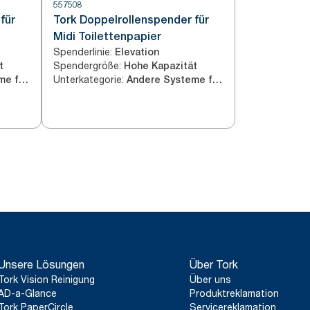
557508
für
Tork Doppelrollenspender für
Midi Toilettenpapier
Spenderlinie
:
Elevation
Spendergröße
:
t
Hohe Kapazität
Unterkategorie
:
Andere Systeme für Toilettenpapier
Andere Systeme für Toilettenpapier
Unsere Lösungen
Über Tork
Tork Vision Reinigung
Über uns
AD-a-Glance
Produktreklamation
Tork PaperCircle
Servicereklamation