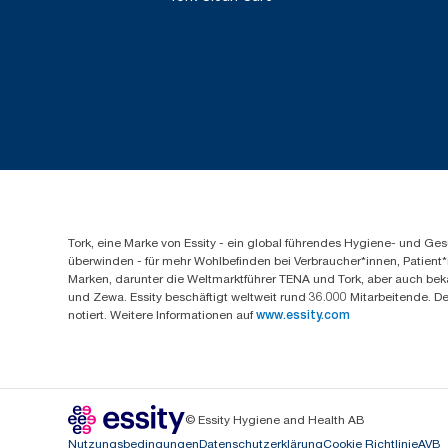
Tork, eine Marke von Essity - ein global führendes Hygiene- und 
überwinden - für mehr Wohlbefinden bei Verbraucher*innen, Patient*
Marken, darunter die Weltmarktführer TENA und Tork, aber auch bek
und Zewa. Essity beschäftigt weltweit rund 36.000 Mitarbeitende. D
notiert. Weitere Informationen auf
www.essity.com
© Essity Hygiene and Health AB
Nutzungsbedingungen
Datenschutzerklärung
Cookie Richtlinie
AVB