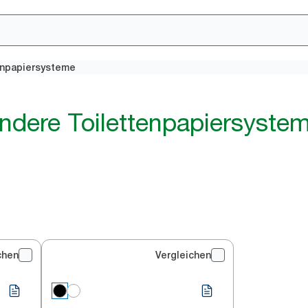
enpapiersysteme
ndere Toilettenpapiersyste
chen
Vergleichen