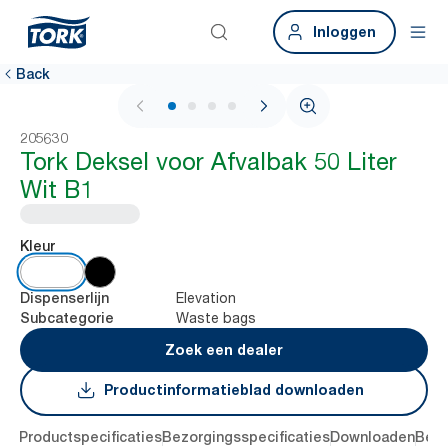
Inloggen
Back
1 / 4
205630
Tork Deksel voor Afvalbak 50 Liter
Wit B1
Kleur
Elevation
Dispenserlijn
Waste bags
Subcategorie
Zoek een dealer
Productinformatieblad downloaden
ing
Productspecificaties
Bezorgingsspecificaties
Downloaden
Beoo