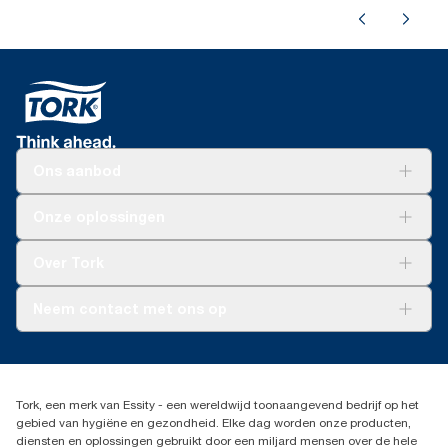
Ons aanbod
Oplossingen
Onze oplossingen
Duurzaamheid
Tork Clean Care
Tork Vision Schoonmaken
Over Tork
AD-a-Glance
Tork PaperCircle
Over ons
Neem contact met ons op
Productklacht
Leveringsklacht
info@tork.be
Dispenserklacht
02 766 05 30
Dealers zoeken
Tork, een merk van Essity - een wereldwijd toonaangevend bedrijf op het
Essity Belgium NV
gebied van hygiëne en gezondheid. Elke dag worden onze producten,
Berkenlaan 8B
diensten en oplossingen gebruikt door een miljard mensen over de hele