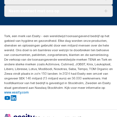
AD-a-Glance
Tork PaperCircle
Over ons
Neem contact met ons op
Productklacht
Leveringsklacht
info@tork.be
Dispenserklacht
02 766 05 30
Dealers zoeken
Tork, een merk van Essity - een wereldwijd toonaangevend bedrijf op het
Essity Belgium NV
gebied van hygiëne en gezondheid. Elke dag worden onze producten,
Berkenlaan 8B
diensten en oplossingen gebruikt door een miljard mensen over de hele
1831 MACHELEN
wereld. Ons doel is om barrières voor welzijn te doorbreken ten behoeve
van consumenten, patiënten, zorgverleners, klanten en de samenleving.
De verkoop van de toonaangevende wereldwijde merken TENA en Tork en
andere sterke merken zoals Actimove, Cutimed, JOBST, Knix, Leukoplast,
Libero, Libresse, Lotus, Modibodi, Nosotras, Saba, Tempo, TOM Organic en
Zewa vindt plaats in zo'n 150 landen. In 2024 had Essity een omzet van
ongeveer SEK 146 miljard (13 miljard euro) en 36.000 werknemers. Het
hoofdkantoor van het bedrijf is gevestigd in Stockholm, Zweden en Essity
staat genoteerd aan Nasdaq Stockholm. Kijk voor meer informatie op
www.essity.com