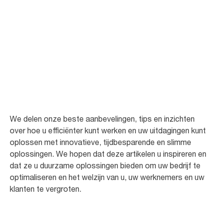
Voor uw bedrijf
We willen uw bedrijf ondersteunen met de kennis en ervaring die we
hebben opgedaan in alle branches waar Tork al de afgelopen 50 jaar
mee heeft samengewerkt.
We delen onze beste aanbevelingen, tips en inzichten
over hoe u efficiënter kunt werken en uw uitdagingen kunt
oplossen met innovatieve, tijdbesparende en slimme
oplossingen. We hopen dat deze artikelen u inspireren en
dat ze u duurzame oplossingen bieden om uw bedrijf te
optimaliseren en het welzijn van u, uw werknemers en uw
klanten te vergroten.