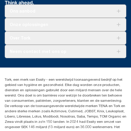
Ons aanbod
Oplossingen
Onze oplossingen
Duurzaamheid
Tork Clean Care
Tork Vision Schoonmaken
Over Tork
AD-a-Glance
Tork PaperCircle
Over ons
Neem contact met ons op
Productklacht
Leveringsklacht
info@tork.be
Dispenserklacht
02 766 05 30
Dealers zoeken
Tork, een merk van Essity - een wereldwijd toonaangevend bedrijf op het
Essity Belgium NV
gebied van hygiëne en gezondheid. Elke dag worden onze producten,
Berkenlaan 8B
diensten en oplossingen gebruikt door een miljard mensen over de hele
1831 MACHELEN
wereld. Ons doel is om barrières voor welzijn te doorbreken ten behoeve
van consumenten, patiënten, zorgverleners, klanten en de samenleving.
De verkoop van de toonaangevende wereldwijde merken TENA en Tork en
andere sterke merken zoals Actimove, Cutimed, JOBST, Knix, Leukoplast,
Libero, Libresse, Lotus, Modibodi, Nosotras, Saba, Tempo, TOM Organic en
Zewa vindt plaats in zo'n 150 landen. In 2024 had Essity een omzet van
ongeveer SEK 146 miljard (13 miljard euro) en 36.000 werknemers. Het