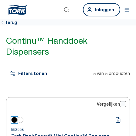
Inloggen
Terug
Continu™ Handdoek
Dispensers
Filters tonen
8 van 8 producten
Vergelijken
552558