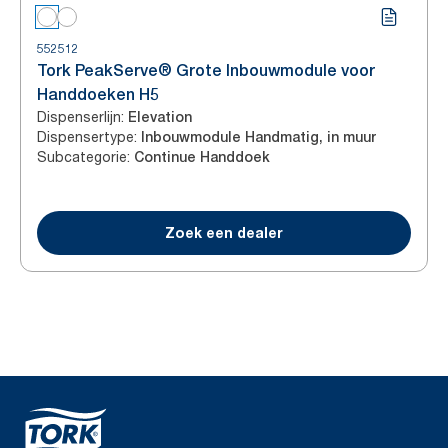
552512
Tork PeakServe® Grote Inbouwmodule voor
Handdoeken H5
Dispenserlijn
:
Elevation
Dispensertype
:
Inbouwmodule Handmatig, in muur
Subcategorie
:
Continue Handdoek
Zoek een dealer