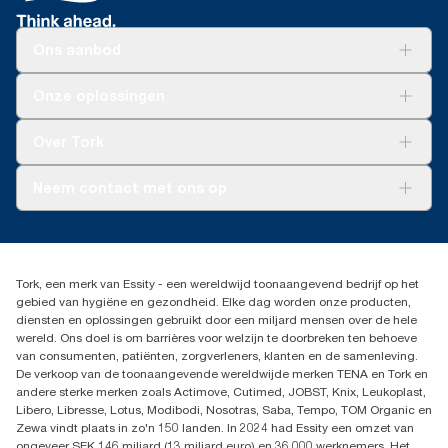
Ons aanbod
Oplossingen
Onze oplossingen
Duurzaamheid
Tork Clean Care
Tork Vision Schoonmaken
Over Tork
AD-a-Glance
Tork PaperCircle
Over ons
Neem contact met ons op
Productklacht
Leveringsklacht
info@tork.be
Dispenserklacht
02 766 05 30
Dealers zoeken
Tork, een merk van Essity - een wereldwijd toonaangevend bedrijf op het
Essity Belgium NV
gebied van hygiëne en gezondheid. Elke dag worden onze producten,
Berkenlaan 8B
diensten en oplossingen gebruikt door een miljard mensen over de hele
1831 MACHELEN
wereld. Ons doel is om barrières voor welzijn te doorbreken ten behoeve
van consumenten, patiënten, zorgverleners, klanten en de samenleving.
De verkoop van de toonaangevende wereldwijde merken TENA en Tork en
andere sterke merken zoals Actimove, Cutimed, JOBST, Knix, Leukoplast,
Libero, Libresse, Lotus, Modibodi, Nosotras, Saba, Tempo, TOM Organic en
Zewa vindt plaats in zo'n 150 landen. In 2024 had Essity een omzet van
ongeveer SEK 146 miljard (13 miljard euro) en 36.000 werknemers. Het