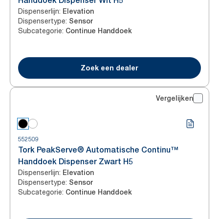
Handdoek Dispenser Wit H5
Dispenserlijn
:
Elevation
Dispensertype
:
Sensor
Subcategorie
:
Continue Handdoek
Zoek een dealer
Vergelijken
552509
Tork PeakServe® Automatische Continu™
Handdoek Dispenser Zwart H5
Dispenserlijn
:
Elevation
Dispensertype
:
Sensor
Subcategorie
:
Continue Handdoek