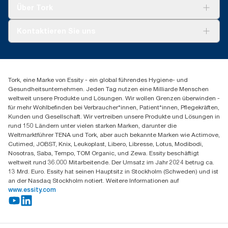
Tork Clean Care
Tork Vision Reinigung
bitte sicherstellen, dass das Produkt nicht in Verbindung mit
erneuerbaren Quellen für unsere Papierherstellung, der durch
Über Tork
AD-a-Glance
gefährlichen oder nicht kompostierbaren Substanzen
Herkunftsnachweise verifiziert und bestätigt ist. Die sich daraus
verwendet wurde.
ergebenden CO2-Einsparungen wurden in einer von externen
Tork PaperCircle
Über uns
Kontaktieren Sie uns
Stellen geprüften Cradle-to-grave-Lebenszyklusanalyse (LCA)
Produktreklamation
quantifiziert.
Servicereklamation
torkmaster@essity.com
Spenderreklamation
+41 (0)848/810152
Finden Sie Ihren Vertriebspartner
Tork, eine Marke von Essity - ein global führendes Hygiene- und
Essity Switzerland AG
Gesundheitsunternehmen. Jeden Tag nutzen eine Milliarde Menschen
Parkstraße 1b
weltweit unsere Produkte und Lösungen. Wir wollen Grenzen überwinden -
6214 Schenkon
für mehr Wohlbefinden bei Verbraucher*innen, Patient*innen, Pflegekräften,
Mo-Do 8:00-16:30 | Fr 8:00-15:00
Kunden und Gesellschaft. Wir vertreiben unsere Produkte und Lösungen in
GLN: 7609999000928
rund 150 Ländern unter vielen starken Marken, darunter die
Weltmarktführer TENA und Tork, aber auch bekannte Marken wie Actimove,
Cutimed, JOBST, Knix, Leukoplast, Libero, Libresse, Lotus, Modibodi,
Nosotras, Saba, Tempo, TOM Organic, und Zewa. Essity beschäftigt
weltweit rund 36.000 Mitarbeitende. Der Umsatz im Jahr 2024 betrug ca.
13 Mrd. Euro. Essity hat seinen Hauptsitz in Stockholm (Schweden) und ist
an der Nasdaq Stockholm notiert. Weitere Informationen auf
www.essity.com