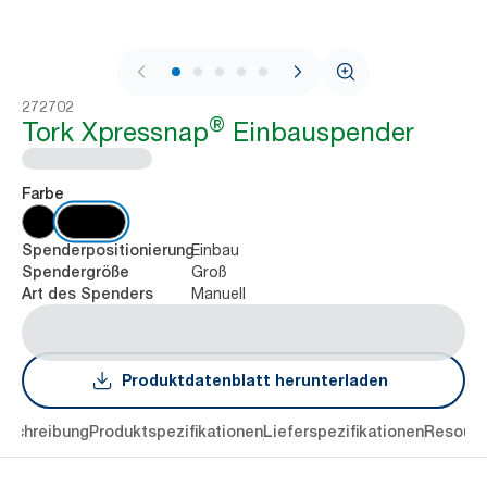
1 / 8
272702
®
Tork Xpressnap
Einbauspender
Farbe
Einbau
Spenderpositionierung
Groß
Spendergröße
Manuell
Art des Spenders
Produktdatenblatt herunterladen
eschreibung
Produktspezifikationen
Lieferspezifikationen
Resourc