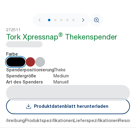
1 / 8
272511
®
Tork Xpressnap
Thekenspender
Farbe
Theke
Spenderpositionierung
Medium
Spendergröße
Manuell
Art des Spenders
Produktdatenblatt herunterladen
eschreibung
Produktspezifikationen
Lieferspezifikationen
Resourc