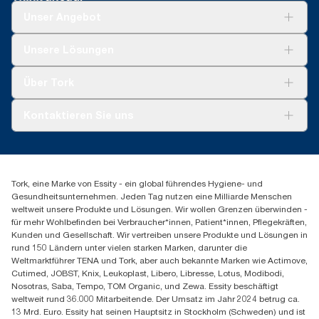
Unser Angebot
Lösungen
Unsere Lösungen
Nachhaltigkeit
Tork Clean Care
Tork Vision Reinigung
Über Tork
AD-a-Glance
Tork PaperCircle
Über uns
Kontaktieren Sie uns
Produktreklamation
Servicereklamation
torkmaster@essity.com
Spenderreklamation
+41 (0)848/810152
Finden Sie Ihren Vertriebspartner
Tork, eine Marke von Essity - ein global führendes Hygiene- und
Essity Switzerland AG
Gesundheitsunternehmen. Jeden Tag nutzen eine Milliarde Menschen
Parkstraße 1b
weltweit unsere Produkte und Lösungen. Wir wollen Grenzen überwinden -
6214 Schenkon
für mehr Wohlbefinden bei Verbraucher*innen, Patient*innen, Pflegekräften,
Mo-Do 8:00-16:30 | Fr 8:00-15:00
Kunden und Gesellschaft. Wir vertreiben unsere Produkte und Lösungen in
GLN: 7609999000928
rund 150 Ländern unter vielen starken Marken, darunter die
Weltmarktführer TENA und Tork, aber auch bekannte Marken wie Actimove,
Cutimed, JOBST, Knix, Leukoplast, Libero, Libresse, Lotus, Modibodi,
Nosotras, Saba, Tempo, TOM Organic, und Zewa. Essity beschäftigt
weltweit rund 36.000 Mitarbeitende. Der Umsatz im Jahr 2024 betrug ca.
13 Mrd. Euro. Essity hat seinen Hauptsitz in Stockholm (Schweden) und ist