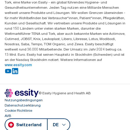
Tork, eine Marke von Essity - ein global führendes Hygiene- und
Essity Switzerland AG
Gesundheitsunternehmen. Jeden Tag nutzen eine Milliarde Menschen
Parkstraße 1b
weltweit unsere Produkte und Lösungen. Wir wollen Grenzen überwinden -
6214 Schenkon
für mehr Wohlbefinden bei Verbraucher*innen, Patient*innen, Pflegekräften,
Mo-Do 8:00-16:30 | Fr 8:00-15:00
Kunden und Gesellschaft. Wir vertreiben unsere Produkte und Lösungen in
GLN: 7609999000928
rund 150 Ländern unter vielen starken Marken, darunter die
Weltmarktführer TENA und Tork, aber auch bekannte Marken wie Actimove,
Cutimed, JOBST, Knix, Leukoplast, Libero, Libresse, Lotus, Modibodi,
Nosotras, Saba, Tempo, TOM Organic, und Zewa. Essity beschäftigt
weltweit rund 36.000 Mitarbeitende. Der Umsatz im Jahr 2024 betrug ca.
13 Mrd. Euro. Essity hat seinen Hauptsitz in Stockholm (Schweden) und ist
an der Nasdaq Stockholm notiert. Weitere Informationen auf
www.essity.com
© Essity Hygiene and Health AB
Nutzungsbedingungen
Datenschutzerklärung
Cookie Richtlinie
AVB
Switzerland
DE