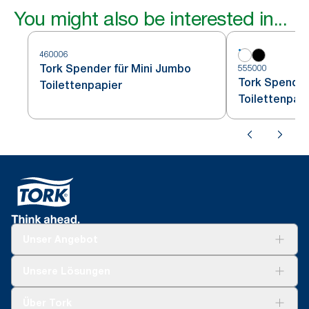
You might also be interested in...
460006
Tork Spender für Mini Jumbo
555000
Tork Spender
Toilettenpapier
Toilettenpap
Unser Angebot
Lösungen
Unsere Lösungen
Nachhaltigkeit
Tork Clean Care
Tork Vision Reinigung
Über Tork