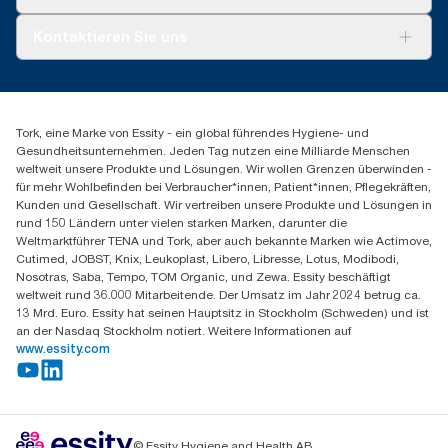
AD-a-Glance
Tork PaperCircle
Über uns
Kontaktieren Sie uns
Produktreklamation
Servicereklamation
torkmaster@essity.com
Spenderreklamation
+41 (0)848/810152
Finden Sie Ihren Vertriebspartner
Tork, eine Marke von Essity - ein global führendes Hygiene- und
Essity Switzerland AG
Gesundheitsunternehmen. Jeden Tag nutzen eine Milliarde Menschen
Parkstraße 1b
weltweit unsere Produkte und Lösungen. Wir wollen Grenzen überwinden -
6214 Schenkon
für mehr Wohlbefinden bei Verbraucher*innen, Patient*innen, Pflegekräften,
Mo-Do 8:00-16:30 | Fr 8:00-15:00
Kunden und Gesellschaft. Wir vertreiben unsere Produkte und Lösungen in
GLN: 7609999000928
rund 150 Ländern unter vielen starken Marken, darunter die
Weltmarktführer TENA und Tork, aber auch bekannte Marken wie Actimove,
Cutimed, JOBST, Knix, Leukoplast, Libero, Libresse, Lotus, Modibodi,
Nosotras, Saba, Tempo, TOM Organic, und Zewa. Essity beschäftigt
weltweit rund 36.000 Mitarbeitende. Der Umsatz im Jahr 2024 betrug ca.
13 Mrd. Euro. Essity hat seinen Hauptsitz in Stockholm (Schweden) und ist
an der Nasdaq Stockholm notiert. Weitere Informationen auf
www.essity.com
© Essity Hygiene and Health AB