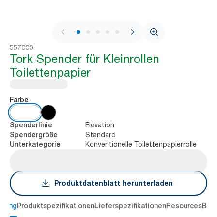
1 / 9
557000
Tork Spender für Kleinrollen
Toilettenpapier
Farbe
Elevation
Spenderlinie
Standard
Spendergröße
Konventionelle Toilettenpapierrolle
Unterkategorie
Produktdatenblatt herunterladen
ibung
Produktspezifikationen
Lieferspezifikationen
Resources
Bew