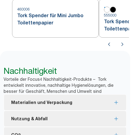
460006
Tork Spender für Mini Jumbo
555000
Tork Spender
Toilettenpapier
Toilettenpap
Nachhaltigkeit
Vorteile der Focus4 Nachhaltigkeit-Produkte – Tork
entwickelt innovative, nachhaltige Hygienelösungen, die
besser für Geschäft, Menschen und Umwelt sind
Materialien und Verpackung
Nachfüllmaterial mit FSC®-Zertifizierung –
Nutzung & Abfall
hergestellt aus nachhaltig gewonnenen Fasern.
Tork Naturprodukte werden zu 100 % aus
Keine Hülse und keine Verpackung bedeutet
CO2