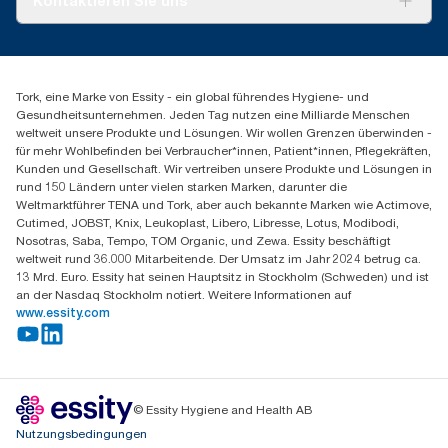
Kontaktieren Sie uns
Produktreklamation
Servicereklamation
torkmaster@essity.com
Spenderreklamation
+41 (0)848/810152
Finden Sie Ihren Vertriebspartner
Tork, eine Marke von Essity - ein global führendes Hygiene- und
Essity Switzerland AG
Gesundheitsunternehmen. Jeden Tag nutzen eine Milliarde Menschen
Parkstraße 1b
weltweit unsere Produkte und Lösungen. Wir wollen Grenzen überwinden -
6214 Schenkon
für mehr Wohlbefinden bei Verbraucher*innen, Patient*innen, Pflegekräften,
Mo-Do 8:00-16:30 | Fr 8:00-15:00
Kunden und Gesellschaft. Wir vertreiben unsere Produkte und Lösungen in
GLN: 7609999000928
rund 150 Ländern unter vielen starken Marken, darunter die
Weltmarktführer TENA und Tork, aber auch bekannte Marken wie Actimove,
Cutimed, JOBST, Knix, Leukoplast, Libero, Libresse, Lotus, Modibodi,
Nosotras, Saba, Tempo, TOM Organic, und Zewa. Essity beschäftigt
weltweit rund 36.000 Mitarbeitende. Der Umsatz im Jahr 2024 betrug ca.
13 Mrd. Euro. Essity hat seinen Hauptsitz in Stockholm (Schweden) und ist
an der Nasdaq Stockholm notiert. Weitere Informationen auf
www.essity.com
© Essity Hygiene and Health AB
Nutzungsbedingungen