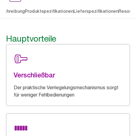
eschreibung
Produktspezifikationen
Lieferspezifikationen
Resourc
Hauptvorteile
Verschließbar
Der praktische Verriegelungsmechanismus sorgt
für weniger Fehlbedienungen