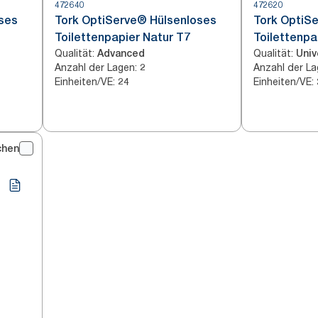
472640
472620
ses
Tork OptiServe® Hülsenloses
Tork OptiS
Toilettenpapier Natur T7
Toilettenpa
Qualität
:
Qualität
:
Advanced
Univ
Anzahl der Lagen
:
Anzahl der L
2
Einheiten/VE
:
Einheiten/VE
:
24
chen