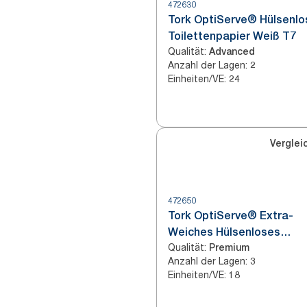
472630
Tork OptiServe® Hülsenlo
Toilettenpapier Weiß T7
Qualität
:
Advanced
Anzahl der Lagen
:
2
Einheiten/VE
:
24
Verglei
472650
Tork OptiServe® Extra-
Weiches Hülsenloses
Qualität
:
Toilettenpapier Weiß T7
Premium
Anzahl der Lagen
:
3
Einheiten/VE
:
18