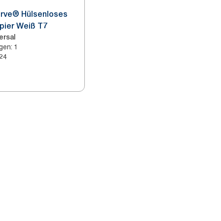
erve® Hülsenloses
pier Weiß T7
ersal
agen
:
1
24