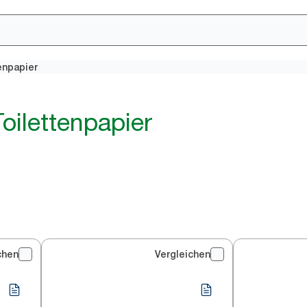
enpapier
oilettenpapier
chen
Vergleichen