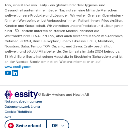
Finden Sie Ihren Vertriebspartner
Tork, eine Marke von Essity - ein global führendes Hygiene- und
Essity Switzerland AG
Gesundheitsunternehmen. Jeden Tag nutzen eine Milliarde Menschen
Parkstraße 1b
weltweit unsere Produkte und Lösungen. Wir wollen Grenzen überwinden -
6214 Schenkon
für mehr Wohlbefinden bei Verbraucher*innen, Patient*innen, Pflegekräften,
Mo-Do 8:00-16:30 | Fr 8:00-15:00
Kunden und Gesellschaft. Wir vertreiben unsere Produkte und Lösungen in
GLN: 7609999000928
rund 150 Ländern unter vielen starken Marken, darunter die
Weltmarktführer TENA und Tork, aber auch bekannte Marken wie Actimove,
Cutimed, JOBST, Knix, Leukoplast, Libero, Libresse, Lotus, Modibodi,
Nosotras, Saba, Tempo, TOM Organic, und Zewa. Essity beschäftigt
weltweit rund 36.000 Mitarbeitende. Der Umsatz im Jahr 2024 betrug ca.
13 Mrd. Euro. Essity hat seinen Hauptsitz in Stockholm (Schweden) und ist
an der Nasdaq Stockholm notiert. Weitere Informationen auf
www.essity.com
© Essity Hygiene and Health AB
Nutzungsbedingungen
Datenschutzerklärung
Cookie Richtlinie
AVB
Switzerland
DE