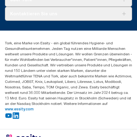
AD-a-Glance
Tork PaperCircle
Über uns
Kontaktieren Sie uns
Produktreklamation
Servicereklamation
torkmaster@essity.com
Spenderreklamation
+41 (0)848/810152
Finden Sie Ihren Vertriebspartner
Tork, eine Marke von Essity - ein global führendes Hygiene- und
Essity Switzerland AG
Gesundheitsunternehmen. Jeden Tag nutzen eine Milliarde Menschen
Parkstraße 1b
weltweit unsere Produkte und Lösungen. Wir wollen Grenzen überwinden -
6214 Schenkon
für mehr Wohlbefinden bei Verbraucher*innen, Patient*innen, Pflegekräften,
Mo-Do 8:00-16:30 | Fr 8:00-15:00
Kunden und Gesellschaft. Wir vertreiben unsere Produkte und Lösungen in
GLN: 7609999000928
rund 150 Ländern unter vielen starken Marken, darunter die
Weltmarktführer TENA und Tork, aber auch bekannte Marken wie Actimove,
Cutimed, JOBST, Knix, Leukoplast, Libero, Libresse, Lotus, Modibodi,
Nosotras, Saba, Tempo, TOM Organic, und Zewa. Essity beschäftigt
weltweit rund 36.000 Mitarbeitende. Der Umsatz im Jahr 2024 betrug ca.
13 Mrd. Euro. Essity hat seinen Hauptsitz in Stockholm (Schweden) und ist
an der Nasdaq Stockholm notiert. Weitere Informationen auf
www.essity.com