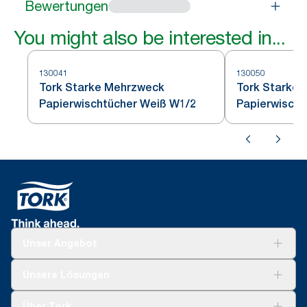
Bewertungen
You might also be interested in...
130041
130050
Tork Starke Mehrzweck
Tork Starke
Papierwischtücher Weiß W1/2
Papierwischt
Unser Angebot
Lösungen
Unsere Lösungen
Nachhaltigkeit
Tork Clean Care
Tork Vision Reinigung
Über Tork