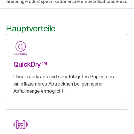
eschreibung
Produktspezifikationen
Lieferspezifikationen
Resourc
Hauptvorteile
QuickDry™
Unser stärkstes und saugfähigstes Papier, das
ein effizienteres Abtrocknen bei geringerer
Abfallmenge ermöglicht.