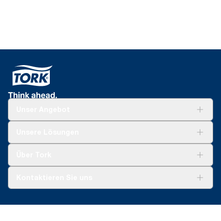
Unser Angebot
Lösungen
Unsere Lösungen
Nachhaltigkeit
Tork Clean Care
Tork Vision Reinigung
Über Tork
AD-a-Glance
Tork PaperCircle
Über uns
Kontaktieren Sie uns
Produktreklamation
Servicereklamation
torkmaster@essity.com
Spenderreklamation
+41 (0)848/810152
Finden Sie Ihren Vertriebspartner