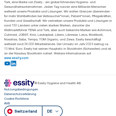
Tork, eine Marke von Essity - ein global führendes Hygiene- und
Essity Switzerland AG
Gesundheitsunternehmen. Jeden Tag nutzen eine Milliarde Menschen
Parkstraße 1b
weltweit unsere Produkte und Lösungen. Wir wollen Grenzen überwinden -
6214 Schenkon
für mehr Wohlbefinden bei Verbraucher*innen, Patient*innen, Pflegekräften,
Mo-Do 8:00-16:30 | Fr 8:00-15:00
Kunden und Gesellschaft. Wir vertreiben unsere Produkte und Lösungen in
GLN: 7609999000928
rund 150 Ländern unter vielen starken Marken, darunter die
Weltmarktführer TENA und Tork, aber auch bekannte Marken wie Actimove,
Cutimed, JOBST, Knix, Leukoplast, Libero, Libresse, Lotus, Modibodi,
Nosotras, Saba, Tempo, TOM Organic, und Zewa. Essity beschäftigt
weltweit rund 36.000 Mitarbeitende. Der Umsatz im Jahr 2024 betrug ca.
13 Mrd. Euro. Essity hat seinen Hauptsitz in Stockholm (Schweden) und ist
an der Nasdaq Stockholm notiert. Weitere Informationen auf
www.essity.com
© Essity Hygiene and Health AB
Nutzungsbedingungen
Datenschutzerklärung
Cookie Richtlinie
AVB
Switzerland
DE