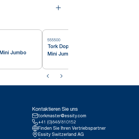
555500
Tork Doppelrollenspender für
5
 Mini Jumbo
Mini Jumbo Toilettenpapier
Kontaktieren Sie uns
torkmaster@essity.com
+41 (0)848/810152
Finden Sie Ihren Vertriebspartner
Essity Switzerland AG