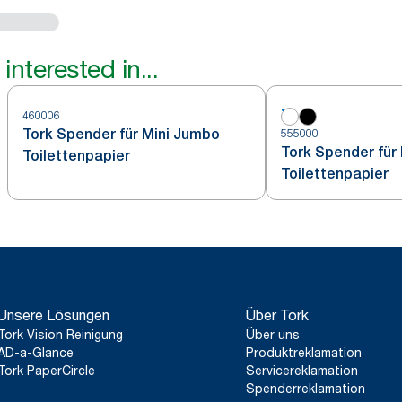
interested in...
460006
Tork Spender für Mini Jumbo
555000
Tork Spender für
Toilettenpapier
Toilettenpapier
Unsere Lösungen
Über Tork
Tork Vision Reinigung
Über uns
AD-a-Glance
Produktreklamation
Tork PaperCircle
Servicereklamation
Spenderreklamation