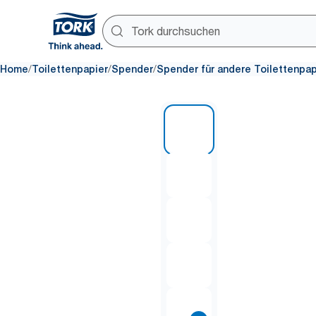
/
/
/
Home
Toilettenpapier
Spender
Spender für andere Toilettenpa
1 of 8