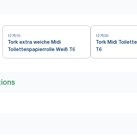
127510
127530
Tork extra weiche Midi
Tork Midi Toilett
Toilettenpapierrolle Weiß T6
T6
tions