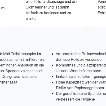
eine Füllstandsanzeige und ein
Verr
Sichtfenster und ist damit
sorg
 wie
einfach zu bedienen und zu
Fehl
warten.
r Midi Toilettenpapier im
Automatischer Rollenwechsel
aschräume mit mittlerer bis
die neue Rolle zu verwenden
nem hohen Anspruch an die
Kompaktes und platzsparende
ion-Spender zeichnen sich
kleinere Waschräume passt
s Design aus, das einen
Einfach nachzufüllen – gerin
interlässt.
Hohe Kapazität: weniger War
Risiko von Papierengpässen.
Der geschlossene Spender sc
verbessert die Hygiene