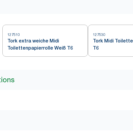
127510
127530
Tork extra weiche Midi
Tork Midi Toilett
Toilettenpapierrolle Weiß T6
T6
tions