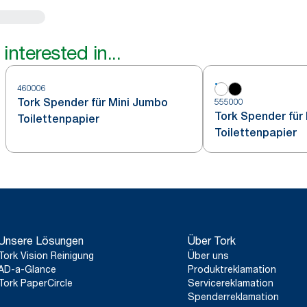
interested in...
460006
Tork Spender für Mini Jumbo
555000
Tork Spender für
Toilettenpapier
Toilettenpapier
Unsere Lösungen
Über Tork
Tork Vision Reinigung
Über uns
AD-a-Glance
Produktreklamation
Tork PaperCircle
Servicereklamation
Spenderreklamation