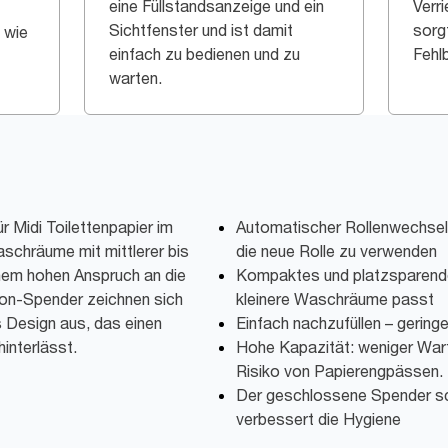
eine Füllstandsanzeige und ein
Verr
Sichtfenster und ist damit
sorg
 wie
einfach zu bedienen und zu
Fehl
warten.
r Midi Toilettenpapier im
Automatischer Rollenwechsel
aschräume mit mittlerer bis
die neue Rolle zu verwenden
nem hohen Anspruch an die
Kompaktes und platzsparende
ion-Spender zeichnen sich
kleinere Waschräume passt
s Design aus, das einen
Einfach nachzufüllen – gerin
interlässt.
Hohe Kapazität: weniger War
Risiko von Papierengpässen.
Der geschlossene Spender sc
verbessert die Hygiene