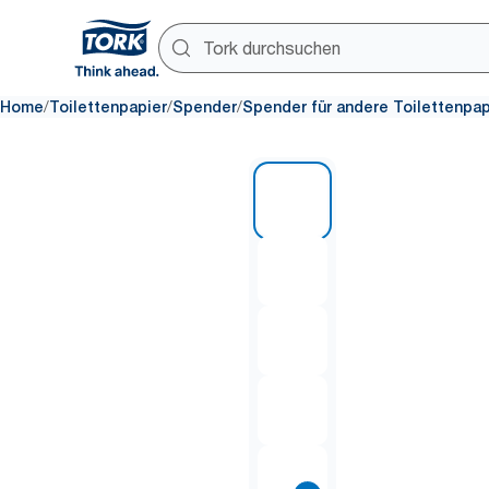
/
/
/
Home
Toilettenpapier
Spender
Spender für andere Toilettenpa
1 of 8