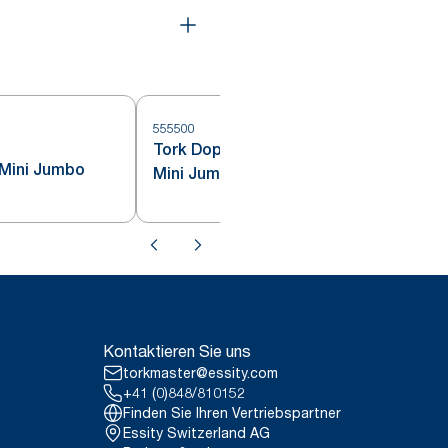
555500
Tork Doppelrollenspender für
5
 Mini Jumbo
Mini Jumbo Toilettenpapier
Kontaktieren Sie uns
torkmaster@essity.com
+41 (0)848/810152
Finden Sie Ihren Vertriebspartner
Essity Switzerland AG