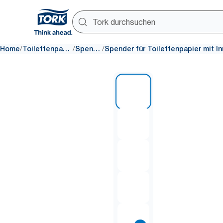
/
/
/
Home
Toilettenpapier
Spender
1 of 10