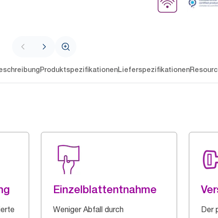
eschreibung
Produktspezifikationen
Lieferspezifikationen
Resourc
ng
Einzelblattentnahme
Ver
ierte
Weniger Abfall durch
Der 