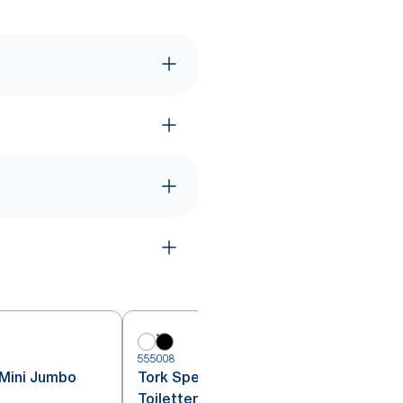
5
555008
 Mini Jumbo
Tork Spender für Mini Jumbo
Toilettenpapier