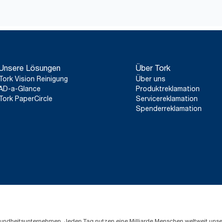
*
Gültig für Spender, die ab Mai 2023 in Europa (außer Frankreic
ClimatePartner-zertifiziertes Produkt: www.climate-id.com/de/
**
Stellt das europäische Tork SmartOne® Nachfüllsortiment n
Basiert auf von externen Stellen geprüften Lebenszyklusanalysen
Unsere Lösungen
Über Tork
abdecken, kombiniert mit Nutzungsdaten. Da es sich bei diese
Systemdurchschnitt handelt, sind sie nicht für die CO2-Berichter
Tork Vision Reinigung
Über uns
einen speziellen Verbrauch gedacht.
AD-a-Glance
Produktreklamation
Tork PaperCircle
Servicereklamation
Spenderreklamation
Gesundheitsunternehmen. Jeden Tag nutzen eine Milliarde Menschen weltweit uns