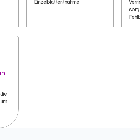
Einzelblattentnahme
Verr
sorg
Fehl
on
 die
, um