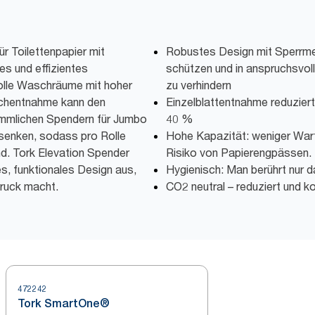
 Toilettenpapier mit
Robustes Design mit Sperrme
es und effizientes
schützen und in anspruchsvo
lle Waschräume mit hoher
zu verhindern
uchentnahme kann den
Einzelblattentnahme reduzier
ömmlichen Spendern für Jumbo
40 %
 senken, sodass pro Rolle
Hohe Kapazität: weniger War
nd. Tork Elevation Spender
Risiko von Papierengpässen.
s, funktionales Design aus,
Hygienisch: Man berührt nur 
druck macht.
CO2 neutral – reduziert und k
472242
Tork SmartOne®