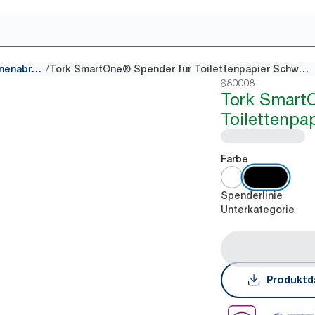
/
Spender für Toilettenpapier mit Innenabrollung
Tork SmartOne® Spender für Toilettenpapier Schwarz
680008
Tork Smart
Toilettenpa
Farbe
Spenderlinie
Unterkategorie
Produktd