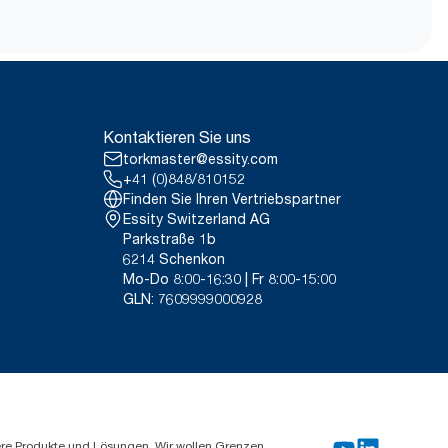
h) verkauft oder geliehen werden.
9VIUDN.
ach Verwendungszweck dar.
, die alle Nachfüllqualitätsstufen
Kontaktieren Sie uns
n Daten um einen
stattung für spezielle Artikel und
torkmaster@essity.com
+41 (0)848/810152
Finden Sie Ihren Vertriebspartner
Essity Switzerland AG
Parkstraße 1b
6214 Schenkon
Mo-Do 8:00-16:30 | Fr 8:00-15:00
GLN: 7609999000928
ere Produkte und Lösungen. Wir wollen Grenzen