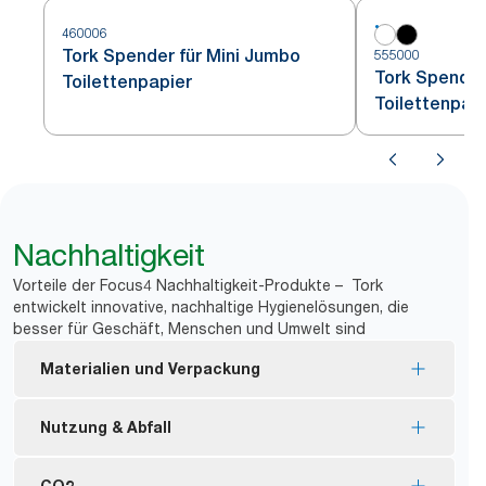
460006
Tork Spender für Mini Jumbo
555000
Tork Spender
Toilettenpapier
Toilettenpap
Nachhaltigkeit
Vorteile der Focus4 Nachhaltigkeit-Produkte – Tork
entwickelt innovative, nachhaltige Hygienelösungen, die
besser für Geschäft, Menschen und Umwelt sind
Materialien und Verpackung
Nachfüllmaterial mit FSC®-Zertifizierung –
Nutzung & Abfall
hergestellt aus nachhaltig gewonnenen Fasern.
Tork Naturprodukte werden zu 100 % aus
Keine Hülse und keine Verpackung bedeutet
CO2