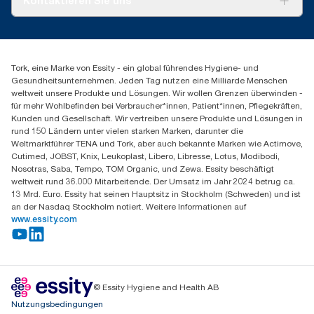
Kontaktieren Sie uns
Produktreklamation
Servicereklamation
torkmaster@essity.com
Spenderreklamation
+41 (0)848/810152
Finden Sie Ihren Vertriebspartner
Tork, eine Marke von Essity - ein global führendes Hygiene- und
Essity Switzerland AG
Gesundheitsunternehmen. Jeden Tag nutzen eine Milliarde Menschen
Parkstraße 1b
weltweit unsere Produkte und Lösungen. Wir wollen Grenzen überwinden -
6214 Schenkon
für mehr Wohlbefinden bei Verbraucher*innen, Patient*innen, Pflegekräften,
Mo-Do 8:00-16:30 | Fr 8:00-15:00
Kunden und Gesellschaft. Wir vertreiben unsere Produkte und Lösungen in
GLN: 7609999000928
rund 150 Ländern unter vielen starken Marken, darunter die
Weltmarktführer TENA und Tork, aber auch bekannte Marken wie Actimove,
Cutimed, JOBST, Knix, Leukoplast, Libero, Libresse, Lotus, Modibodi,
Nosotras, Saba, Tempo, TOM Organic, und Zewa. Essity beschäftigt
weltweit rund 36.000 Mitarbeitende. Der Umsatz im Jahr 2024 betrug ca.
13 Mrd. Euro. Essity hat seinen Hauptsitz in Stockholm (Schweden) und ist
an der Nasdaq Stockholm notiert. Weitere Informationen auf
www.essity.com
© Essity Hygiene and Health AB
Nutzungsbedingungen